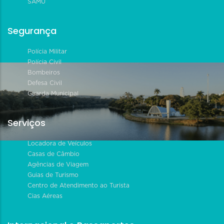
SAMU
Segurança
Polícia Militar
Polícia Civil
Bombeiros
Defesa Civil
Guarda Municipal
Serviços
Locadora de Veículos
Casas de Câmbio
Agências de Viagem
Guias de Turismo
Centro de Atendimento ao Turista
Cias Aéreas