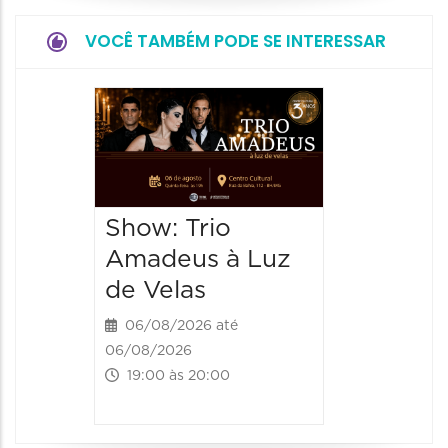
VOCÊ TAMBÉM PODE SE INTERESSAR
Show: 
de Sá
06/08/20
06/08/202
Show: Trio
20:00 às
Amadeus à Luz
de Velas
06/08/2026 até
06/08/2026
19:00 às 20:00