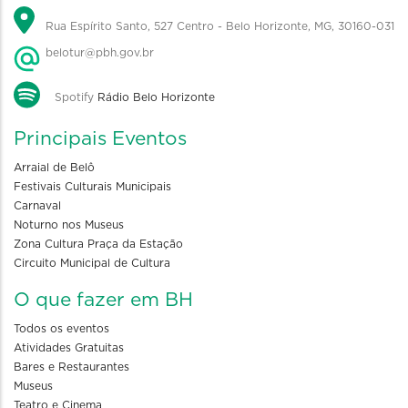
Rua Espírito Santo, 527 Centro - Belo Horizonte, MG, 30160-031
belotur@pbh.gov.br
Spotify
Rádio Belo Horizonte
Principais Eventos
Arraial de Belô
Festivais Culturais Municipais
Carnaval
Noturno nos Museus
Zona Cultura Praça da Estação
Circuito Municipal de Cultura
O que fazer em BH
Todos os eventos
Atividades Gratuitas
Bares e Restaurantes
Museus
Teatro e Cinema