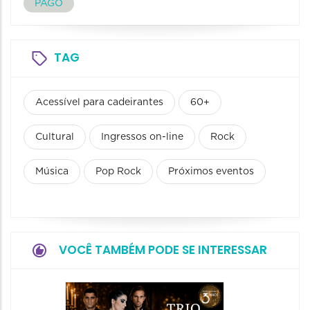
PAGO
TAG
Acessível para cadeirantes
60+
Cultural
Ingressos on-line
Rock
Música
Pop Rock
Próximos eventos
VOCÊ TAMBÉM PODE SE INTERESSAR
Espetá