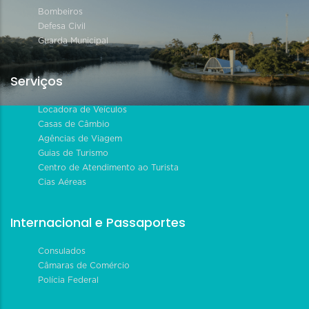
Bombeiros
Defesa Civil
Guarda Municipal
Serviços
Locadora de Veículos
Casas de Câmbio
Agências de Viagem
Guias de Turismo
Centro de Atendimento ao Turista
Cias Aéreas
Internacional e Passaportes
Consulados
Câmaras de Comércio
Polícia Federal