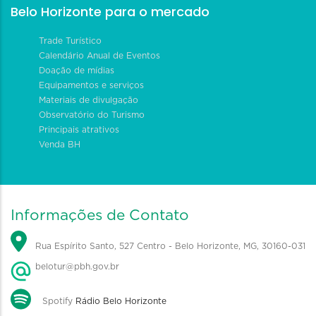
Belo Horizonte para o mercado
Trade Turístico
Calendário Anual de Eventos
Doação de mídias
Equipamentos e serviços
Materiais de divulgação
Observatório do Turismo
Principais atrativos
Venda BH
Informações de Contato
Rua Espírito Santo, 527 Centro - Belo Horizonte, MG, 30160-031
belotur@pbh.gov.br
Spotify
Rádio Belo Horizonte