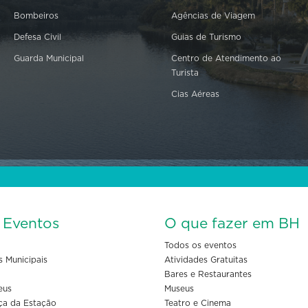
Bombeiros
Agências de Viagem
Defesa Civil
Guias de Turismo
Guarda Municipal
Centro de Atendimento ao
Turista
Cias Aéreas
s Eventos
O que fazer em BH
Todos os eventos
s Municipais
Atividades Gratuitas
Bares e Restaurantes
eus
Museus
ça da Estação
Teatro e Cinema