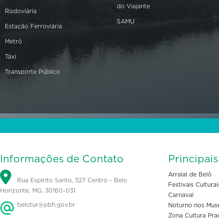
do Viajante
Rodoviária
SAMU
Estação Ferroviária
Metrô
Táxi
Transporte Público
Informações de Contato
Principai
Arraial de Belô
Rua Espírito Santo, 527 Centro - Belo
Festivais Culturai
Horizonte, MG, 30160-031
Carnaval
belotur@pbh.gov.br
Noturno nos Mus
Zona Cultura Pra