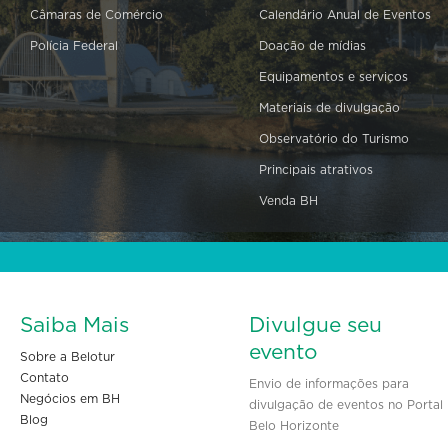
Câmaras de Comércio
Calendário Anual de Eventos
Polícia Federal
Doação de mídias
Equipamentos e serviços
Materiais de divulgação
Observatório do Turismo
Principais atrativos
Venda BH
Saiba Mais
Divulgue seu
evento
Sobre a Belotur
Contato
Envio de informações para
Negócios em BH
divulgação de eventos no Portal
Blog
Belo Horizonte