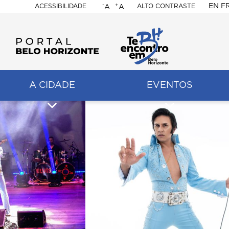
-
+
EN
F
ACESSIBILIDADE
ALTO CONTRASTE
A
A
PORTAL
BELO
HORIZONTE
A CIDADE
EVENTOS
ação
pal