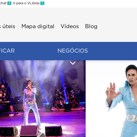
 chat
4
Ir para o VLibras
5
 úteis
Mapa digital
Vídeos
Blog
FICAR
NEGÓCIOS