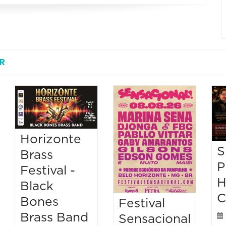
R
Horizonte
S
Brass
P
Festival -
H
Black
C
Bones
Festival
Brass Band
Sensacional