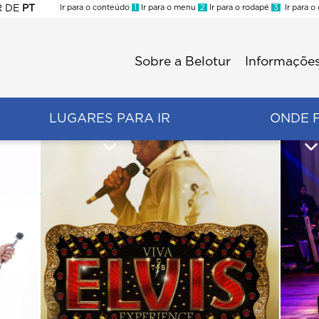
R
DE
PT
Ir para o conteúdo
1
Ir para o menu
2
Ir para o rodapé
3
Ir para o
ES
Sobre a Belotur
Informações
Menu
second
LUGARES PARA IR
ONDE 