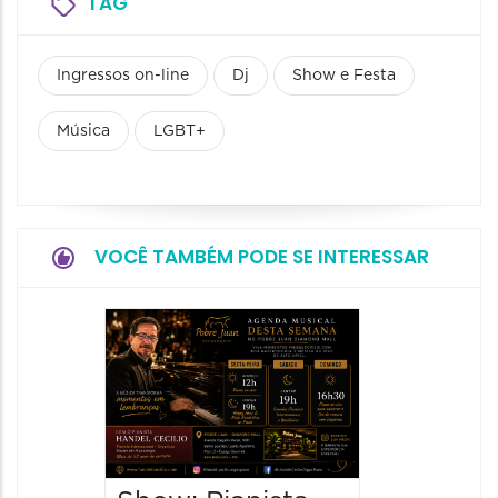
TAG
Ingressos on-line
Dj
Show e Festa
Música
LGBT+
VOCÊ TAMBÉM PODE SE INTERESSAR
Concer
e Velo
07/08/20
08/08/202
20:30 às