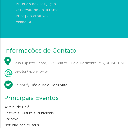
Materiais de divulgação
Observatório do Turismo
Principais atrativos
Venda BH
Informações de Contato
Rua Espírito Santo, 527 Centro - Belo Horizonte, MG, 30160-031
belotur@pbh.gov.br
Spotify
Rádio Belo Horizonte
Principais Eventos
Arraial de Belô
Festivais Culturais Municipais
Carnaval
Noturno nos Museus