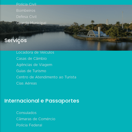
Polícia Civil
Bombeiros
Defesa Civil
Guarda Municipal
Serviços
Locadora de Veículos
Casas de Câmbio
Agências de Viagem
Guias de Turismo
Centro de Atendimento ao Turista
Cias Aéreas
Internacional e Passaportes
Consulados
Câmaras de Comércio
Polícia Federal