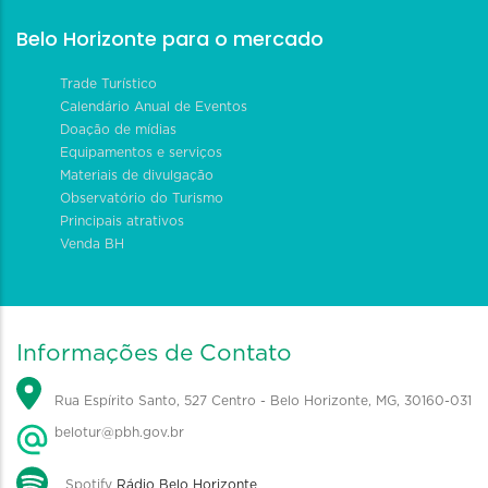
Belo Horizonte para o mercado
Trade Turístico
Calendário Anual de Eventos
Doação de mídias
Equipamentos e serviços
Materiais de divulgação
Observatório do Turismo
Principais atrativos
Venda BH
Informações de Contato
Rua Espírito Santo, 527 Centro - Belo Horizonte, MG, 30160-031
belotur@pbh.gov.br
Spotify
Rádio Belo Horizonte