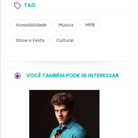
TAG
Acessibilidade
Música
MPB
Show e Festa
Cultural
VOCÊ TAMBÉM PODE SE INTERESSAR
Show: 
Maurin
Projet
Dois"
07/08/20