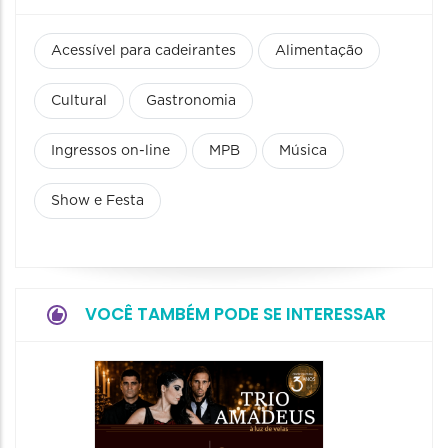
Acessível para cadeirantes
Alimentação
Cultural
Gastronomia
Ingressos on-line
MPB
Música
Show e Festa
VOCÊ TAMBÉM PODE SE INTERESSAR
Show: 
de Sá