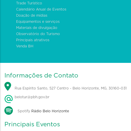
Trade Turístico
Calendário Anual de Eventos
Doação de mídias
Equipamentos e serviços
Materiais de divulgação
Observatório do Turismo
Principais atrativos
Venda BH
Informações de Contato
Rua Espírito Santo, 527 Centro - Belo Horizonte, MG, 30160-031
belotur@pbh.gov.br
Spotify
Rádio Belo Horizonte
Principais Eventos