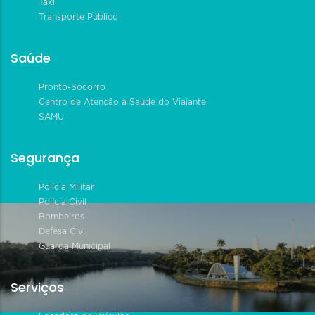
Táxi
Transporte Público
Saúde
Pronto-Socorro
Centro de Atenção à Saúde do Viajante
SAMU
Segurança
Polícia Militar
Polícia Civil
Bombeiros
Defesa Civil
Guarda Municipal
Serviços