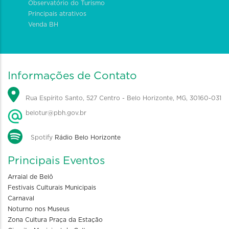
Observatório do Turismo
Principais atrativos
Venda BH
Informações de Contato
Rua Espírito Santo, 527 Centro - Belo Horizonte, MG, 30160-031
belotur@pbh.gov.br
Spotify
Rádio Belo Horizonte
Principais Eventos
Arraial de Belô
Festivais Culturais Municipais
Carnaval
Noturno nos Museus
Zona Cultura Praça da Estação