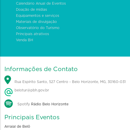
Calendário Anual de Eventos
Doação de mídias
Equipamentos e serviços
Materiais de divulgação
Observatório do Turismo
Principais atrativos
Venda BH
Informações de Contato
Rua Espírito Santo, 527 Centro - Belo Horizonte, MG, 30160-031
belotur@pbh.gov.br
Spotify
Rádio Belo Horizonte
Principais Eventos
Arraial de Belô