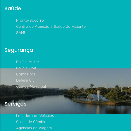
Saúde
Pronto-Socorro
Centro de Atenção à Saúde do Viajante
SAMU
Segurança
Polícia Militar
Polícia Civil
Bombeiros
Defesa Civil
Guarda Municipal
Serviços
Locadora de Veículos
Casas de Câmbio
Agências de Viagem