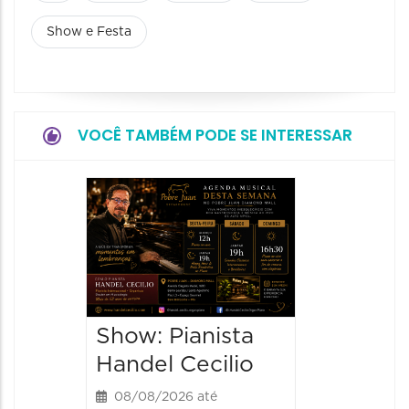
Show e Festa
VOCÊ TAMBÉM PODE SE INTERESSAR
Show:
Teixeir
anos d
08/08/20
08/08/202
Show: Pianista
21:00 às
Handel Cecilio
08/08/2026 até