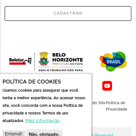
CADASTRAR
POLÍTICA DE COOKIES
Usamos cookies para assegurar que você
tenha a melhor experiência. Ao acessar nosso
Sobre a
Contato
Informaçoes
Mapa do Site
Politica de
site, você concorda com a nossa Política de
Belotur
Üteis
Privacidade
privacidade e nossos Termos de uso
Mais informação
atualizados.
Não, obrigado.
Entendi!
@ Copyright Belotur 2026. All Rights Reserved.