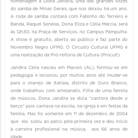
homenagem à Dona Jandira, uma das grandes vozes
do samba de Minas Gerais, que nos deixou há um ano.
A roda de samba contará com Fabinho do Terreiro e
Banda, Raquel Seneias, Dona Eliza e Célia Márcia, será
às 12h30, na Praça de Serviços, no Campus Pampulha.
A show é gratuito, aberto ao público e faz parte do
Novembro Negro UFMG. O Circuito Cultural UFMG é
uma realização da Pró-reitoria de Cultura (Procult).
Jandira Celia nasceu em Maceió (AL), formou-se em
pedagogia e lecionou por muitos anos até mudar-se
para o vilarejo de Itatiaia, distrito de Ouro Branco,
onde trabalhou com artesanato. Filha de uma família
de músicos, Dona Jandira se dizia “cantora desde o
berço” pois cantava na escola, na igreja e em festas da
família. Mas foi somente em 1º de dezembro de 2004
que ela subiu ao palco pela primeira vez e deu início
à carreira profissional na música, aos 66 anos de
idade.