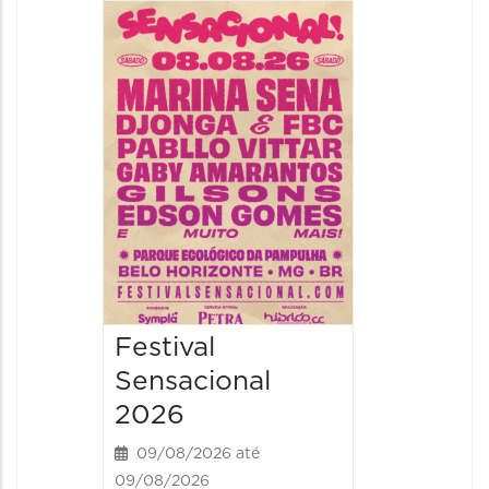
Show: 
Handel
09/08/20
09/08/202
16:30 às 
Festival
Sensacional
2026
09/08/2026 até
09/08/2026