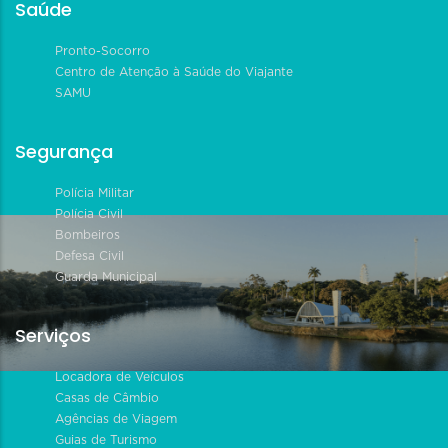
Saúde
Pronto-Socorro
Centro de Atenção à Saúde do Viajante
SAMU
Segurança
Polícia Militar
Polícia Civil
Bombeiros
Defesa Civil
Guarda Municipal
Serviços
Locadora de Veículos
Casas de Câmbio
Agências de Viagem
Guias de Turismo