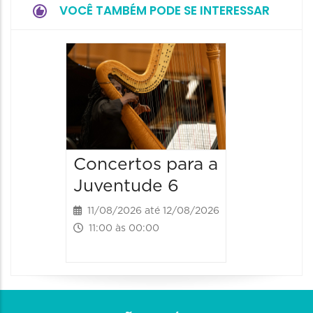
VOCÊ TAMBÉM PODE SE INTERESSAR
Espetá
Canta
12/08/20
12/08/2026
19:00 às 
Concertos para a
Juventude 6
11/08/2026 até 12/08/2026
11:00 às 00:00