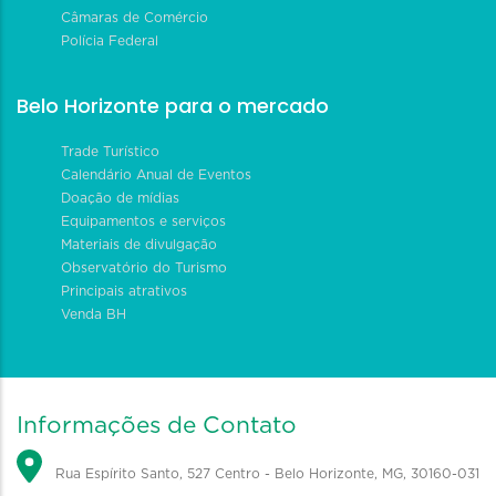
Câmaras de Comércio
Polícia Federal
Belo Horizonte para o mercado
Trade Turístico
Calendário Anual de Eventos
Doação de mídias
Equipamentos e serviços
Materiais de divulgação
Observatório do Turismo
Principais atrativos
Venda BH
Informações de Contato
Rua Espírito Santo, 527 Centro - Belo Horizonte, MG, 30160-031