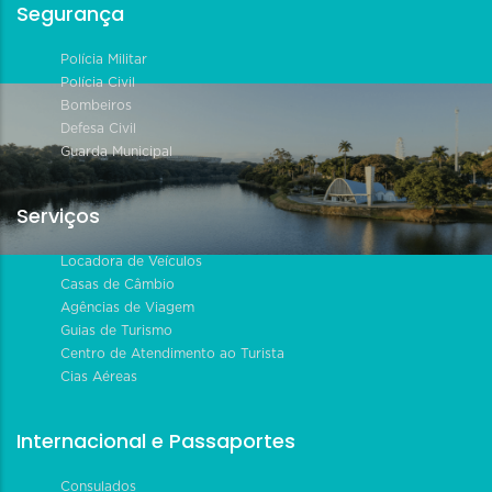
Segurança
Polícia Militar
Polícia Civil
Bombeiros
Defesa Civil
Guarda Municipal
Serviços
Locadora de Veículos
Casas de Câmbio
Agências de Viagem
Guias de Turismo
Centro de Atendimento ao Turista
Cias Aéreas
Internacional e Passaportes
Consulados