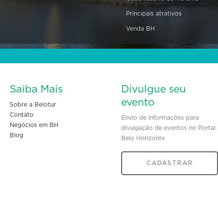
Principais atrativos
Venda BH
Saiba Mais
Divulgue seu
evento
Sobre a Belotur
Contato
Envio de informações para
Negócios em BH
divulgação de eventos no Portal
Blog
Belo Horizonte
CADASTRAR