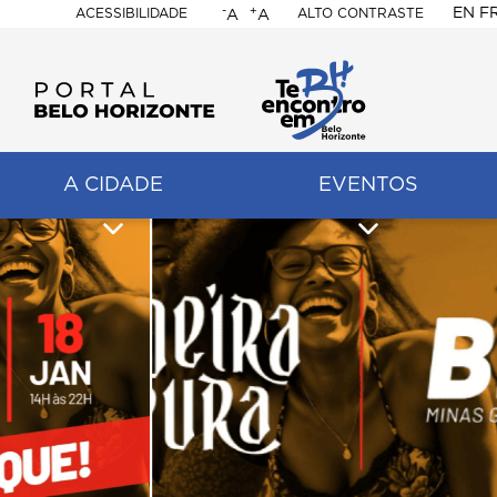
-
+
EN
F
ACESSIBILIDADE
ALTO CONTRASTE
A
A
PORTAL
BELO
HORIZONTE
A CIDADE
EVENTOS
ação
pal