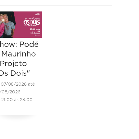
Blues na
Horiz
Praça -
Brass
Edição São
Festiva
how: Podé
Bento
Black
 Maurinho
Bones
08/08/2026 até
 Projeto
Brass
08/08/2026
Os Dois"
10:00 às 20:00
08/08/2
07/08/2026 até
08/08/20
/08/2026
11:00 às
21:00 às 23:00