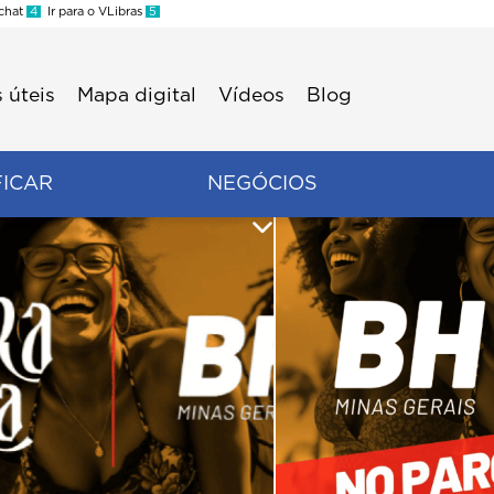
 chat
4
Ir para o VLibras
5
 úteis
Mapa digital
Vídeos
Blog
FICAR
NEGÓCIOS