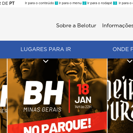
R
DE
PT
Ir para o conteúdo
1
Ir para o menu
2
Ir para o rodapé
3
Ir para o
ES
Sobre a Belotur
Informações
Menu
second
LUGARES PARA IR
ONDE 