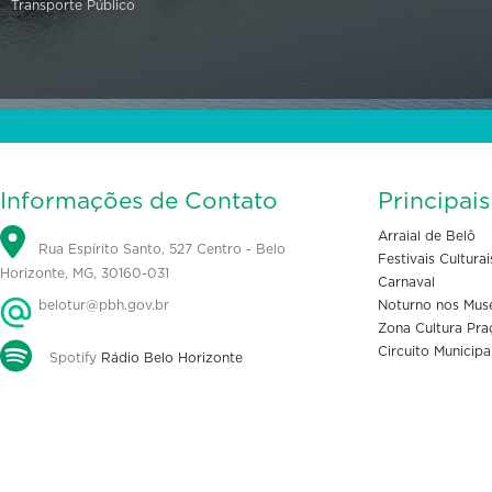
Transporte Público
Informações de Contato
Principai
Arraial de Belô
Rua Espírito Santo, 527 Centro - Belo
Festivais Culturai
Horizonte, MG, 30160-031
Carnaval
belotur@pbh.gov.br
Noturno nos Mus
Zona Cultura Pra
Circuito Municipa
Spotify
Rádio Belo Horizonte