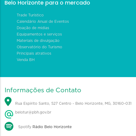
Belo Horizonte para o mercado
Trade Turístico
Calendário Anual de Eventos
Doação de mídias
Equipamentos e serviços
Materiais de divulgação
Observatório do Turismo
Principais atrativos
Venda BH
Informações de Contato
Rua Espírito Santo, 527 Centro - Belo Horizonte, MG, 30160-031
belotur@pbh.gov.br
Spotify
Rádio Belo Horizonte