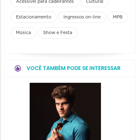
Acessível para cadeirantes
Cultural
Estacionamento
Ingressos on-line
MPB
Música
Show e Festa
VOCÊ TAMBÉM PODE SE INTERESSAR
Show: 
- Canç
Históri
Encont
07/08/20
07/08/202