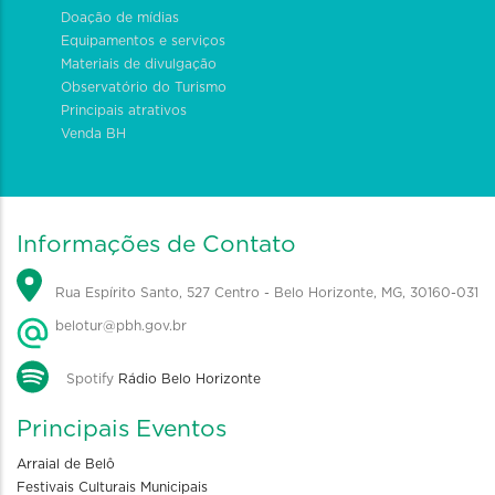
Doação de mídias
Equipamentos e serviços
Materiais de divulgação
Observatório do Turismo
Principais atrativos
Venda BH
Informações de Contato
Rua Espírito Santo, 527 Centro - Belo Horizonte, MG, 30160-031
belotur@pbh.gov.br
Spotify
Rádio Belo Horizonte
Principais Eventos
Arraial de Belô
Festivais Culturais Municipais