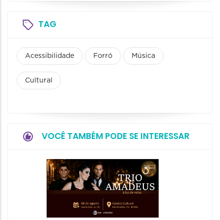
TAG
Acessibilidade
Forró
Música
Cultural
VOCÊ TAMBÉM PODE SE INTERESSAR
Espetá
“Cores
- Orqu
Chines