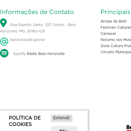
Informações de Contato
Principai
Arraial de Belô
Rua Espírito Santo, 527 Centro - Belo
Festivais Culturai
Horizonte, MG, 30160-031
Carnaval
belotur@pbh.gov.br
Noturno nos Mus
Zona Cultura Pra
Circuito Municipa
Spotify
Rádio Belo Horizonte
POLÍTICA DE
Entendi!
COOKIES