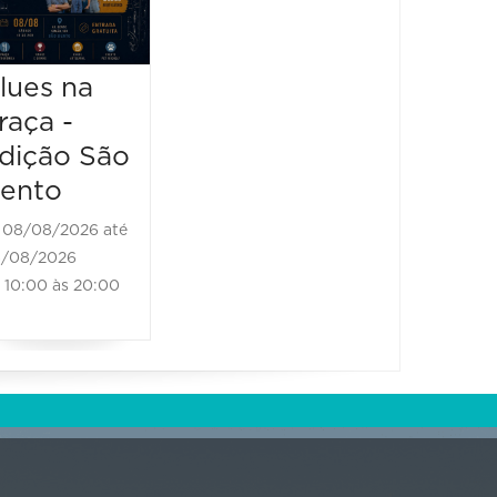
Black
08/08/2
Bones
08/08/20
13:00 à
Brass Band
lues na
raça -
08/08/2026 até
08/08/2026
dição São
11:00 às 18:00
ento
08/08/2026 até
/08/2026
10:00 às 20:00