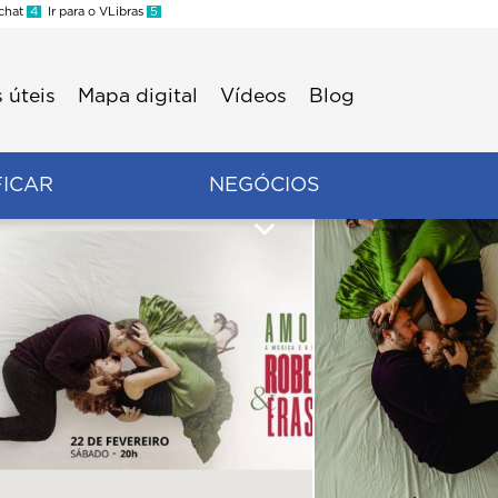
 chat
4
Ir para o VLibras
5
 úteis
Mapa digital
Vídeos
Blog
FICAR
NEGÓCIOS