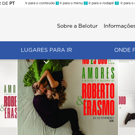
R
DE
PT
Ir para o conteúdo
1
Ir para o menu
2
Ir para o rodapé
3
Ir para o
ES
Sobre a Belotur
Informações
Menu
second
LUGARES PARA IR
ONDE 