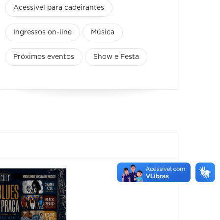
Acessível para cadeirantes
Ingressos on-line
Música
Próximos eventos
Show e Festa
Horizonte
Festiv
Brass
Sensa
Festival -
2026