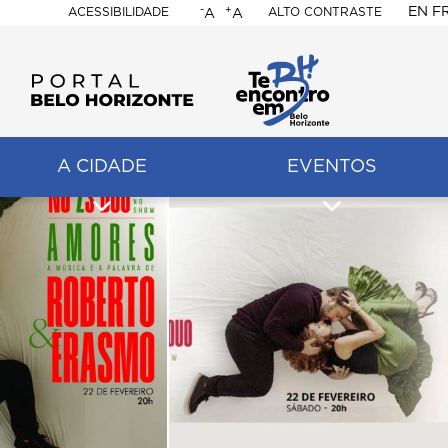
-
+
EN
F
ACESSIBILIDADE
ALTO CONTRASTE
A
A
PORTAL
BELO
HORIZONTE
A CIDADE
EVENTOS
ação
pal