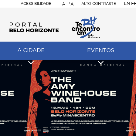
-
+
EN
F
ACESSIBILIDADE
ALTO CONTRASTE
A
A
PORTAL
BELO
HORIZONTE
A CIDADE
EVENTOS
ação
pal