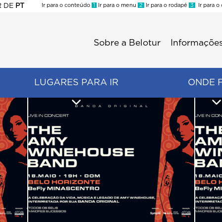
R
DE
PT
Ir para o conteúdo
1
Ir para o menu
2
Ir para o rodapé
3
Ir para o
ES
Sobre a Belotur
Informações
Menu
second
LUGARES PARA IR
ONDE 