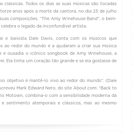
as clássicas. Todos os dias as suas músicas são tocadas
torze anos após a morte da cantora, no dia 23 de julho
e suas composições. “The Amy Winehouse Band”, o bem-
celebra o legado da inconfundível artista.
cal e baixista Dale Davis, conta com os músicos que
s ao redor do mundo e a ajudaram a criar sua música
ade e ousadia o icônico songbook de Amy Winehouse, a
l. Ela tinha um coração tão grande e se ela gostasse de
so objetivo é mantê-lo vivo ao redor do mundo”. (Dale
escreveu Mark Edward Nero, do site About.com: “Back to
tilo Motown, combina-o com a sensibilidade moderna da
 e sentimento atemporais e clássicos, mas ao mesmo