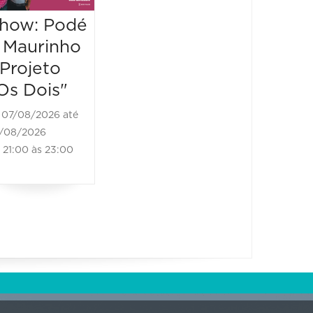
Edição São
Festiva
how: Podé
Bento
Black
 Maurinho
Bones
08/08/2026 até
 Projeto
Brass
08/08/2026
Os Dois"
10:00 às 20:00
08/08/2
07/08/2026 até
08/08/20
/08/2026
11:00 às
21:00 às 23:00