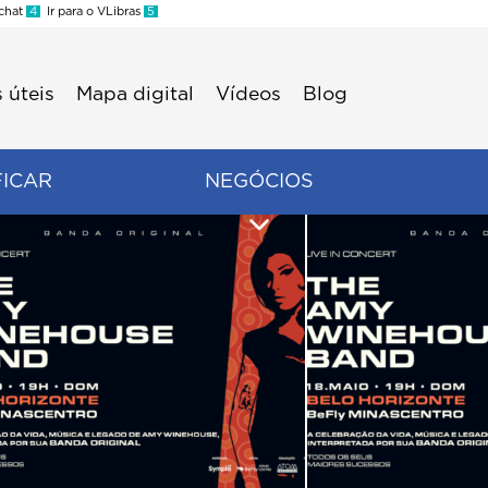
 chat
4
Ir para o VLibras
5
 úteis
Mapa digital
Vídeos
Blog
FICAR
NEGÓCIOS