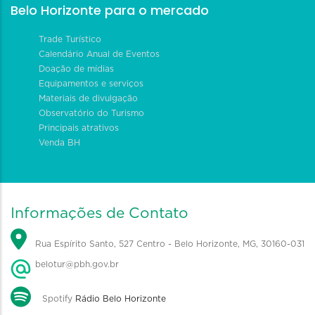
Belo Horizonte para o mercado
Trade Turístico
Calendário Anual de Eventos
Doação de mídias
Equipamentos e serviços
Materiais de divulgação
Observatório do Turismo
Principais atrativos
Venda BH
Informações de Contato
Rua Espírito Santo, 527 Centro - Belo Horizonte, MG, 30160-031
belotur@pbh.gov.br
Spotify
Rádio Belo Horizonte