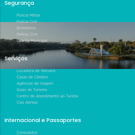
Segurança
Polícia Militar
Polícia Civil
Bombeiros
Defesa Civil
Guarda Municipal
Serviços
Locadora de Veículos
Casas de Câmbio
Agências de Viagem
Guias de Turismo
Centro de Atendimento ao Turista
Cias Aéreas
Internacional e Passaportes
Consulados