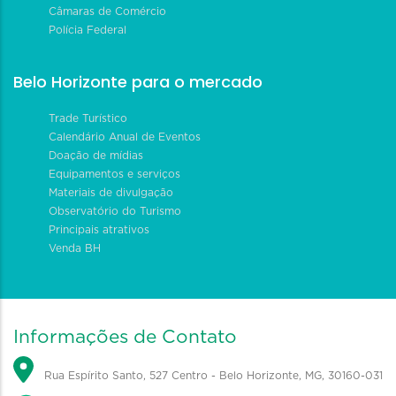
Câmaras de Comércio
Polícia Federal
Belo Horizonte para o mercado
Trade Turístico
Calendário Anual de Eventos
Doação de mídias
Equipamentos e serviços
Materiais de divulgação
Observatório do Turismo
Principais atrativos
Venda BH
Informações de Contato
Rua Espírito Santo, 527 Centro - Belo Horizonte, MG, 30160-031