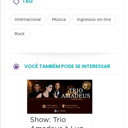
TAG
Internacional
Música
Ingressos on-line
Rock
VOCÊ TAMBÉM PODE SE INTERESSAR
Show: 
de Sá
06/08/20
06/08/202
Show: Trio
20:00 às