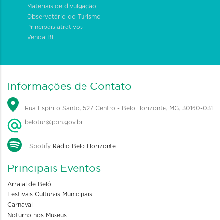
Materiais de divulgação
Observatório do Turismo
Principais atrativos
Venda BH
Informações de Contato
Rua Espírito Santo, 527 Centro - Belo Horizonte, MG, 30160-031
belotur@pbh.gov.br
Spotify
Rádio Belo Horizonte
Principais Eventos
Arraial de Belô
Festivais Culturais Municipais
Carnaval
Noturno nos Museus