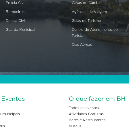
Polícia Civil
Casas de Câmbio
Bombeiros
Agências de Viagem
Defesa Civil
Guias de Turismo
Guarda Municipal
Centro de Atendimento ao
Turista
Cias Aéreas
s Eventos
O que fazer em BH
Todos os eventos
s Municipais
Atividades Gratuitas
Bares e Restaurantes
eus
Museus