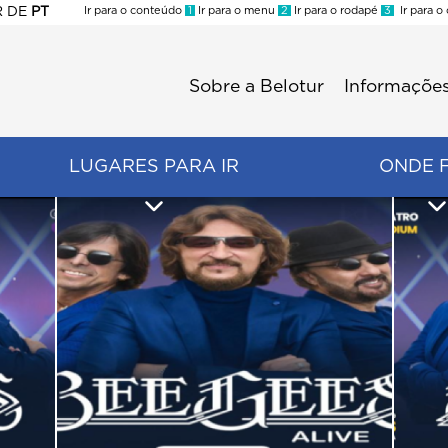
R
DE
PT
Ir para o conteúdo
1
Ir para o menu
2
Ir para o rodapé
3
Ir para o
ES
Sobre a Belotur
Informações
Menu
second
LUGARES PARA IR
ONDE 