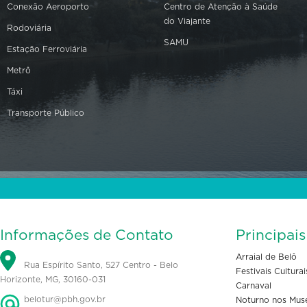
Conexão Aeroporto
Centro de Atenção à Saúde
do Viajante
Rodoviária
SAMU
Estação Ferroviária
Metrô
Táxi
Transporte Público
Informações de Contato
Principai
Arraial de Belô
Rua Espírito Santo, 527 Centro - Belo
Festivais Culturai
Horizonte, MG, 30160-031
Carnaval
belotur@pbh.gov.br
Noturno nos Mus