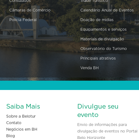
Consulados
Trade Turístico
Câmaras de Comércio
Calendário Anual de Eventos
Polícia Federal
Doação de mídias
Equipamentos e serviços
Materiais de divulgação
Observatório do Turismo
Principais atrativos
Venda BH
Saiba Mais
Divulgue seu
evento
Sobre a Belotur
Contato
Envio de informações para
Negócios em BH
divulgação de eventos no Portal
Blog
Belo Horizonte