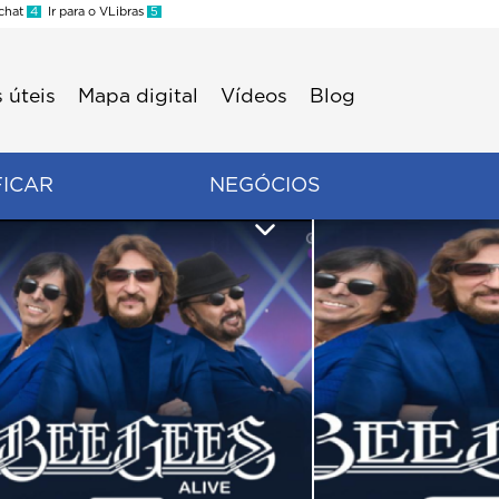
 chat
4
Ir para o VLibras
5
 úteis
Mapa digital
Vídeos
Blog
FICAR
NEGÓCIOS