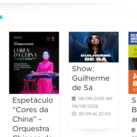
R
Show:
Guilherme
de Sá
Espetáculo
S
06/08/2026 até
06/08/2026
“Cores da
B
20:00 às 22:00
China” -
a
Orquestra