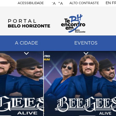
-
+
EN
F
ACESSIBILIDADE
ALTO CONTRASTE
A
A
PORTAL
BELO
HORIZONTE
A CIDADE
EVENTOS
ação
pal