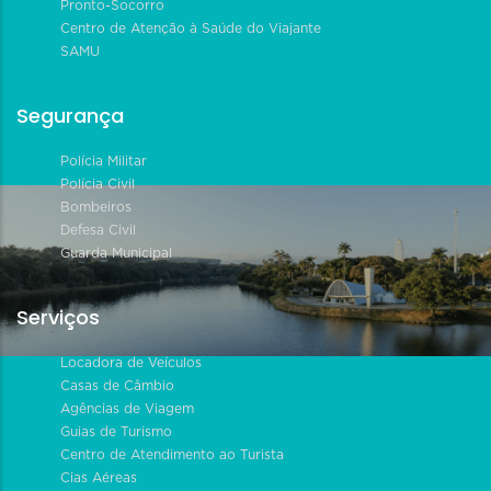
Pronto-Socorro
Centro de Atenção à Saúde do Viajante
SAMU
Segurança
Polícia Militar
Polícia Civil
Bombeiros
Defesa Civil
Guarda Municipal
Serviços
Locadora de Veículos
Casas de Câmbio
Agências de Viagem
Guias de Turismo
Centro de Atendimento ao Turista
Cias Aéreas