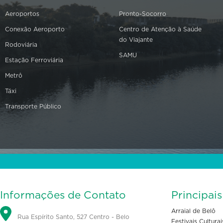
Aeroportos
Pronto-Socorro
Conexão Aeroporto
Centro de Atenção à Saúde
do Viajante
Rodoviária
SAMU
Estação Ferroviária
Metrô
Táxi
Transporte Público
Informações de Contato
Principai
Arraial de Belô
Rua Espírito Santo, 527 Centro - Belo
Festivais Culturai