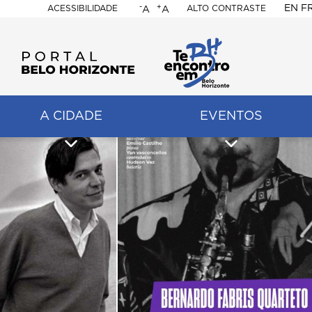
-
+
EN
F
ACESSIBILIDADE
ALTO CONTRASTE
A
A
PORTAL
BELO
HORIZONTE
A CIDADE
EVENTOS
ação
pal