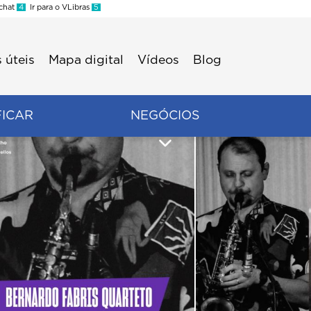
 chat
4
Ir para o VLibras
5
 úteis
Mapa digital
Vídeos
Blog
FICAR
NEGÓCIOS