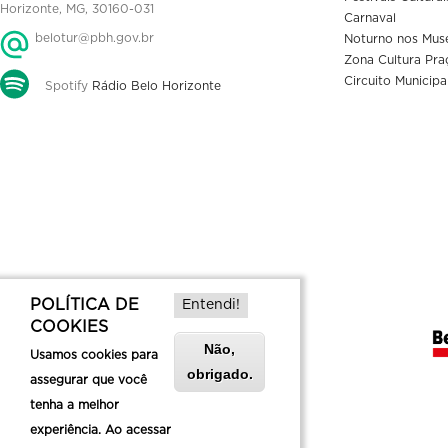
Horizonte, MG, 30160-031
Carnaval
belotur@pbh.gov.br
Noturno nos Mus
Zona Cultura Pra
Circuito Municipa
Spotify
Rádio Belo Horizonte
POLÍTICA DE
Entendi!
COOKIES
Não,
Usamos cookies para
obrigado.
assegurar que você
tenha a melhor
experiência. Ao acessar