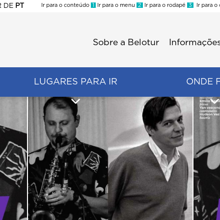
R
DE
PT
Ir para o conteúdo
1
Ir para o menu
2
Ir para o rodapé
3
Ir para o
ES
Sobre a Belotur
Informações
Menu
second
LUGARES PARA IR
ONDE 