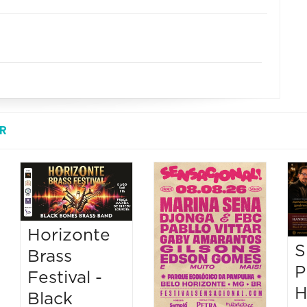
R
Horizonte
S
Brass
P
Festival -
H
Black