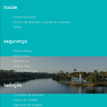
Saúde
Pronto-Socorro
Centro de Atenção à Saúde do Viajante
SAMU
Segurança
Polícia Militar
Polícia Civil
Bombeiros
Defesa Civil
Guarda Municipal
Serviços
Locadora de Veículos
Casas de Câmbio
Agências de Viagem