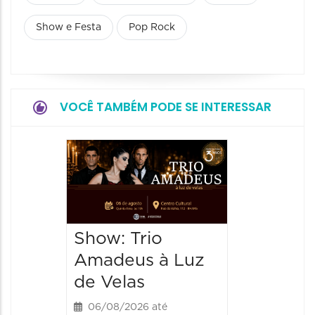
Show e Festa
Pop Rock
VOCÊ TAMBÉM PODE SE INTERESSAR
Show: 
de Sá
06/08/20
06/08/202
Show: Trio
20:00 às
Amadeus à Luz
de Velas
06/08/2026 até