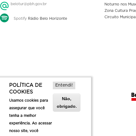
belotur@pbh.gov.br
Noturno nos Mus
Zona Cultura Pra
Circuito Municipa
Spotify
Rádio Belo Horizonte
POLÍTICA DE
Entendi!
COOKIES
Não,
Usamos cookies para
obrigado.
assegurar que você
tenha a melhor
experiência. Ao acessar
nosso site, você