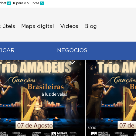
 chat
4
Ir para o VLibras
5
 úteis
Mapa digital
Vídeos
Blog
FICAR
NEGÓCIOS