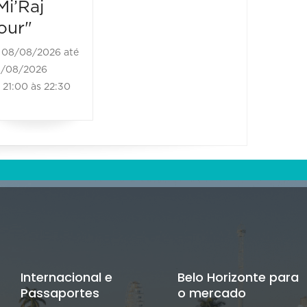
Mi’Raj
Sensa
our"
2026
08/08/2026 até
09/08/2
/08/2026
09/08/20
21:00 às 22:30
14:00 à
Internacional e
Belo Horizonte para
Passaportes
o mercado