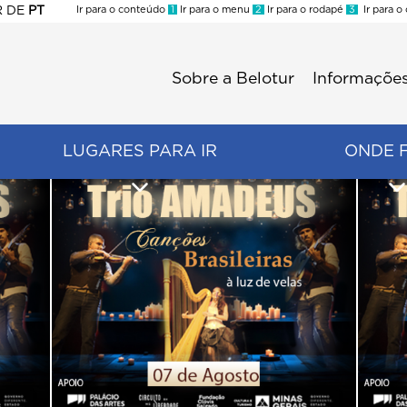
R
DE
PT
Ir para o conteúdo
1
Ir para o menu
2
Ir para o rodapé
3
Ir para o
ES
Sobre a Belotur
Informações
Menu
second
LUGARES PARA IR
ONDE 