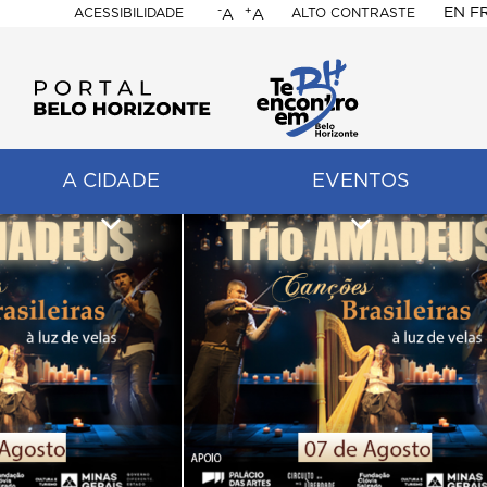
-
+
EN
F
ACESSIBILIDADE
ALTO CONTRASTE
A
A
PORTAL
BELO
HORIZONTE
A CIDADE
EVENTOS
ação
pal