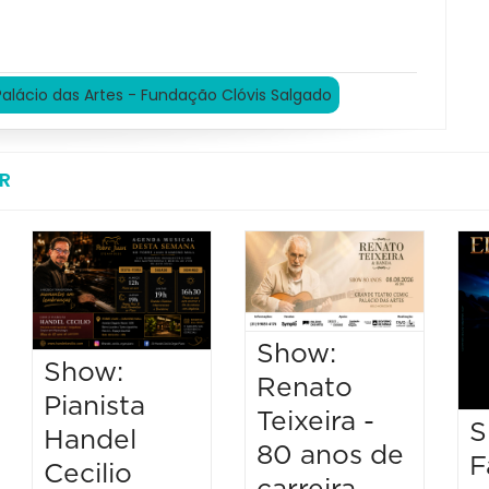
Palácio das Artes - Fundação Clóvis Salgado
R
Show:
Show:
Renato
Pianista
Teixeira -
S
Handel
80 anos de
F
Cecilio