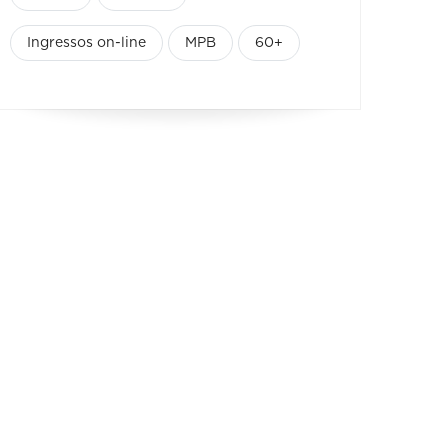
Ingressos on-line
MPB
60+