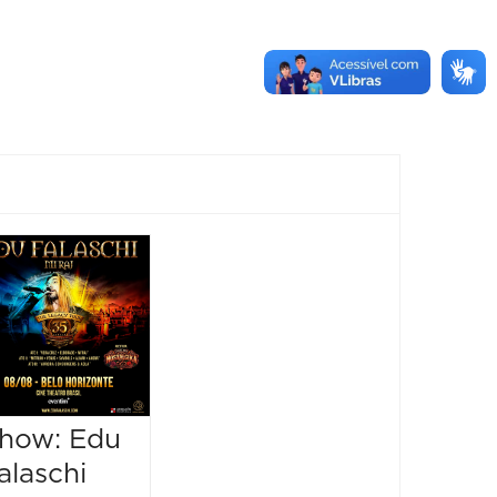
Show:
Tiago Iorc –
Turnê
Troco Likes
10 Anos
how: Edu
08/08/2026 até
08/08/2026
alaschi
Festiv
22:00 às 23:00