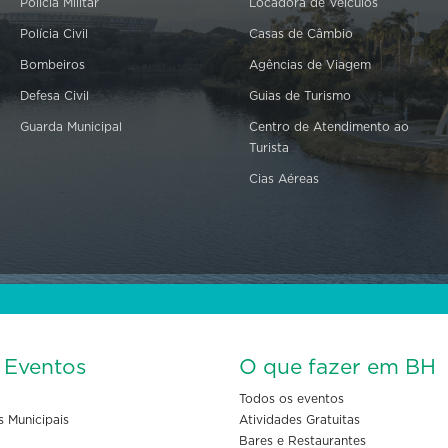
Polícia Militar
Locadora de Veículos
Polícia Civil
Casas de Câmbio
Bombeiros
Agências de Viagem
Defesa Civil
Guias de Turismo
Guarda Municipal
Centro de Atendimento ao
Turista
Cias Aéreas
s Eventos
O que fazer em BH
Todos os eventos
s Municipais
Atividades Gratuitas
Bares e Restaurantes