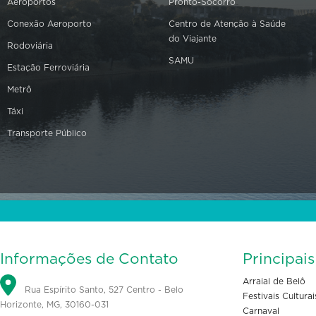
Aeroportos
Pronto-Socorro
Conexão Aeroporto
Centro de Atenção à Saúde
do Viajante
Rodoviária
SAMU
Estação Ferroviária
Metrô
Táxi
Transporte Público
Informações de Contato
Principai
Arraial de Belô
Rua Espírito Santo, 527 Centro - Belo
Festivais Culturai
Horizonte, MG, 30160-031
Carnaval