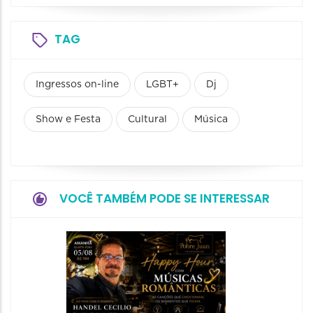
TAG
Ingressos on-line
LGBT+
Dj
Show e Festa
Cultural
Música
VOCÊ TAMBÉM PODE SE INTERESSAR
Show: 
Amade
de Vel