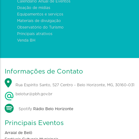
Calendário Anual de Eventos
Doação de mídias
Equipamentos e serviços
Materiais de divulgação
Observatório do Turismo
Principais atrativos
Venda BH
Informações de Contato
Rua Espírito Santo, 527 Centro - Belo Horizonte, MG, 30160-031
belotur@pbh.gov.br
Spotify
Rádio Belo Horizonte
Principais Eventos
Arraial de Belô