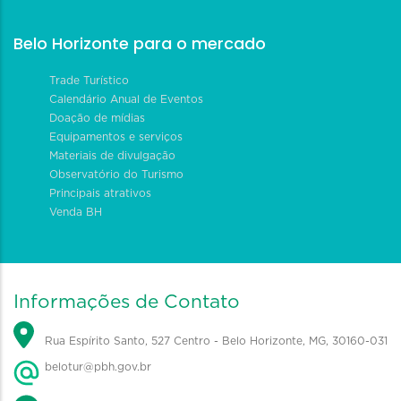
Belo Horizonte para o mercado
Trade Turístico
Calendário Anual de Eventos
Doação de mídias
Equipamentos e serviços
Materiais de divulgação
Observatório do Turismo
Principais atrativos
Venda BH
Informações de Contato
Rua Espírito Santo, 527 Centro - Belo Horizonte, MG, 30160-031
belotur@pbh.gov.br