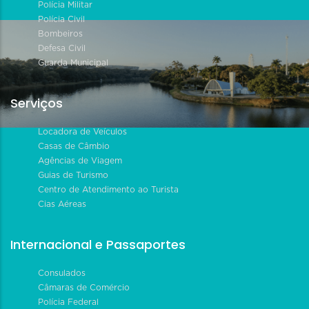
Polícia Militar
Polícia Civil
Bombeiros
Defesa Civil
Guarda Municipal
Serviços
Locadora de Veículos
Casas de Câmbio
Agências de Viagem
Guias de Turismo
Centro de Atendimento ao Turista
Cias Aéreas
Internacional e Passaportes
Consulados
Câmaras de Comércio
Polícia Federal