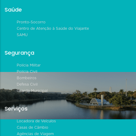
Saúde
Pronto-Socorro
Centro de Atenção à Saúde do Viajante
SAMU
Segurança
Polícia Militar
Polícia Civil
Bombeiros
Defesa Civil
Guarda Municipal
Serviços
Locadora de Veículos
Casas de Câmbio
Agências de Viagem