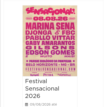
Show: 
Handel
09/08/20
09/08/202
16:30 às 
Festival
Sensacional
2026
09/08/2026 até