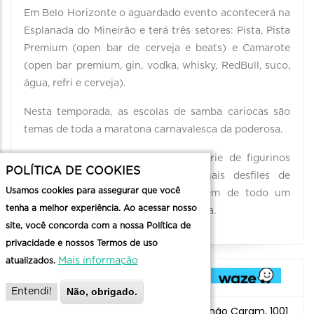
EVENTOS
/
MÚSICA
SHOW: “ENSAIOS DA ANITTA”
SHOW
/
Show: “Ensaios da Anitta”
INÍCIO
DESCRIÇÃO
LOCALIZAÇÃO
VIDEO
DESCRIÇÃO
POLÍTICA DE COOKIES
Usamos cookies para assegurar que você
Pela primeira vez a capital mineira vai receber uma
tenha a melhor experiência. Ao acessar nosso
edição do famoso “Ensaios da Anitta”.
site, você concorda com a nossa Política de
privacidade e nossos Termos de uso
Em Belo Horizonte o aguardado evento acontecerá na
Mais informação
atualizados.
Esplanada do Mineirão e terá três setores: Pista, Pista
Premium (open bar de cerveja e beats) e Camarote
Não, obrigado.
Entendi!
(open bar premium, gin, vodka, whisky, RedBull, suco,