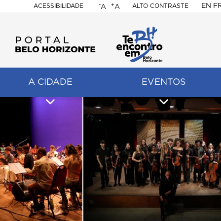
-
+
EN
F
ACESSIBILIDADE
ALTO CONTRASTE
A
A
PORTAL
BELO
HORIZONTE
A CIDADE
EVENTOS
ação
pal