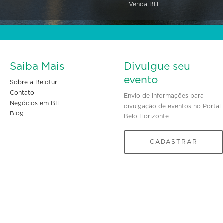
Venda BH
Saiba Mais
Divulgue seu
evento
Sobre a Belotur
Contato
Envio de informações para
Negócios em BH
divulgação de eventos no Portal
Blog
Belo Horizonte
CADASTRAR