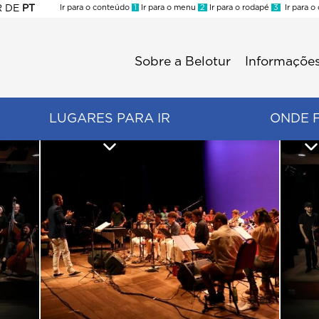
R
DE
PT
Ir para o conteúdo
1
Ir para o menu
2
Ir para o rodapé
3
Ir para o
ES
Sobre a Belotur
Informações
Menu
second
LUGARES PARA IR
ONDE 