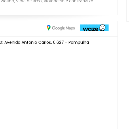
olino, viola de arco, violoncelo e contrabaixo.
 Avenida Antônio Carlos, 6.627 - Pampulha