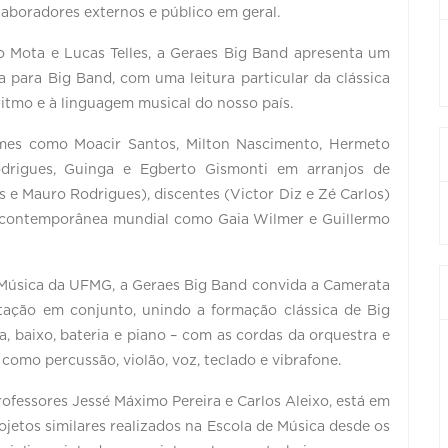
olaboradores externos e público em geral.
o Mota e Lucas Telles, a Geraes Big Band apresenta um
a para Big Band, com uma leitura particular da clássica
itmo e à linguagem musical do nosso país.
mes como Moacir Santos, Milton Nascimento, Hermeto
odrigues, Guinga e Egberto Gismonti em arranjos de
s e Mauro Rodrigues), discentes (Victor Diz e Zé Carlos)
na contemporânea mundial como Gaia Wilmer e Guillermo
Música da UFMG, a Geraes Big Band convida a Camerata
ção em conjunto, unindo a formação clássica de Big
, baixo, bateria e piano – com as cordas da orquestra e
como percussão, violão, voz, teclado e vibrafone.
ofessores Jessé Máximo Pereira e Carlos Aleixo, está em
jetos similares realizados na Escola de Música desde os