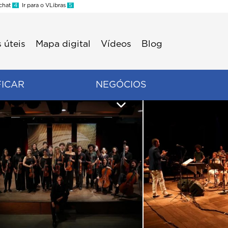
 chat
4
Ir para o VLibras
5
 úteis
Mapa digital
Vídeos
Blog
FICAR
NEGÓCIOS