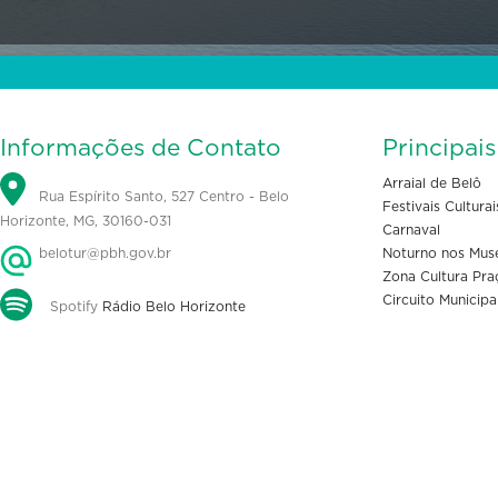
Informações de Contato
Principai
Arraial de Belô
Rua Espírito Santo, 527 Centro - Belo
Festivais Culturai
Horizonte, MG, 30160-031
Carnaval
belotur@pbh.gov.br
Noturno nos Mus
Zona Cultura Pra
Circuito Municipa
Spotify
Rádio Belo Horizonte