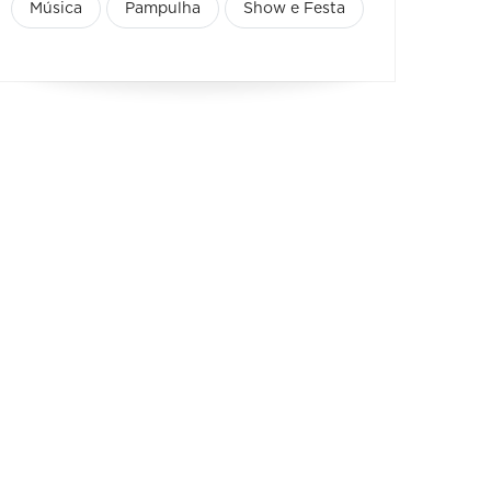
Música
Pampulha
Show e Festa