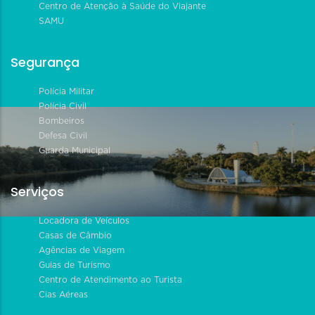
Centro de Atenção à Saúde do Viajante
SAMU
Segurança
Polícia Militar
Polícia Civil
Bombeiros
Defesa Civil
Guarda Municipal
Serviços
Locadora de Veículos
Casas de Câmbio
Agências de Viagem
Guias de Turismo
Centro de Atendimento ao Turista
Cias Aéreas