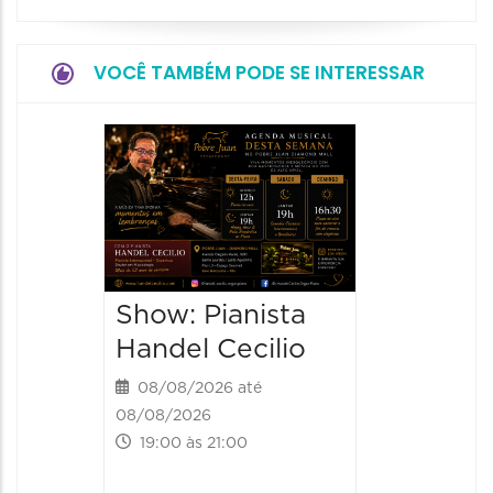
VOCÊ TAMBÉM PODE SE INTERESSAR
Show:
Teixeir
anos d
08/08/20
08/08/202
Show: Pianista
21:00 às
Handel Cecilio
08/08/2026 até
08/08/2026
19:00 às 21:00