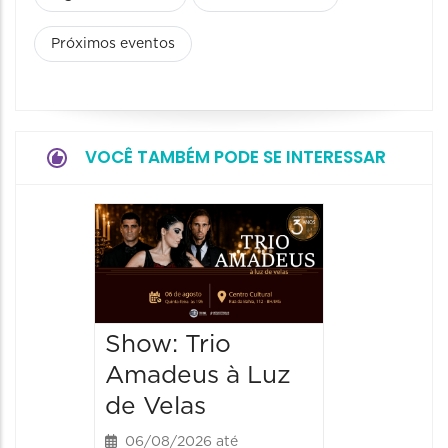
Próximos eventos
VOCÊ TAMBÉM PODE SE INTERESSAR
Show: 
de Sá
06/08/20
06/08/202
Show: Trio
20:00 às
Amadeus à Luz
de Velas
06/08/2026 até