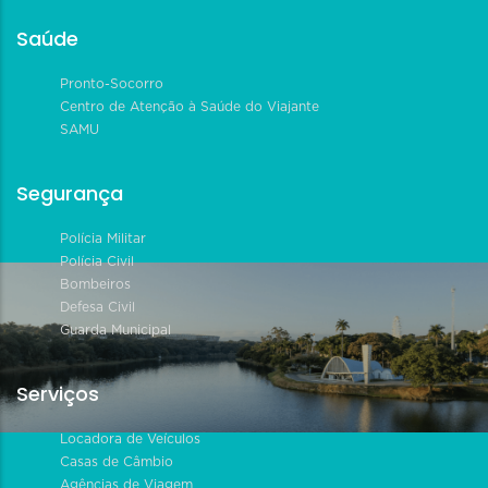
Saúde
Pronto-Socorro
Centro de Atenção à Saúde do Viajante
SAMU
Segurança
Polícia Militar
Polícia Civil
Bombeiros
Defesa Civil
Guarda Municipal
Serviços
Locadora de Veículos
Casas de Câmbio
Agências de Viagem