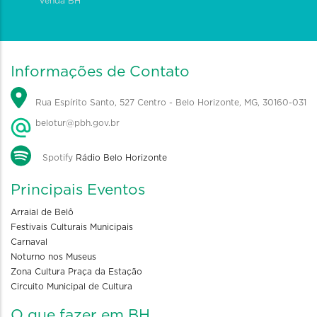
Venda BH
Informações de Contato
Rua Espírito Santo, 527 Centro - Belo Horizonte, MG, 30160-031
belotur@pbh.gov.br
Spotify
Rádio Belo Horizonte
Principais Eventos
Arraial de Belô
Festivais Culturais Municipais
Carnaval
Noturno nos Museus
Zona Cultura Praça da Estação
Circuito Municipal de Cultura
O que fazer em BH