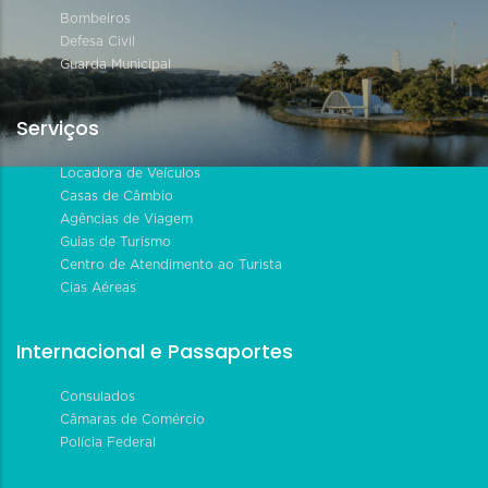
Bombeiros
Defesa Civil
Guarda Municipal
Serviços
Locadora de Veículos
Casas de Câmbio
Agências de Viagem
Guias de Turismo
Centro de Atendimento ao Turista
Cias Aéreas
Internacional e Passaportes
Consulados
Câmaras de Comércio
Polícia Federal