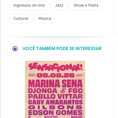
Ingressos on-line
Jazz
Show e Festa
Cultural
Música
VOCÊ TAMBÉM PODE SE INTERESSAR
Show: 
Handel
08/08/20
08/08/202
19:00 às 