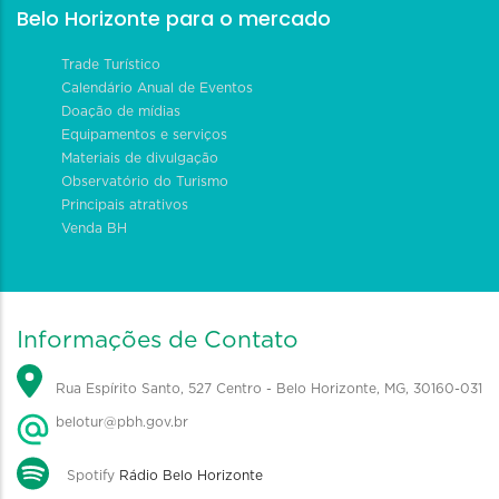
Belo Horizonte para o mercado
Trade Turístico
Calendário Anual de Eventos
Doação de mídias
Equipamentos e serviços
Materiais de divulgação
Observatório do Turismo
Principais atrativos
Venda BH
Informações de Contato
Rua Espírito Santo, 527 Centro - Belo Horizonte, MG, 30160-031
belotur@pbh.gov.br
Spotify
Rádio Belo Horizonte