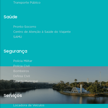
Transporte Público
Saúde
Pronto-Socorro
Centro de Atenção à Saúde do Viajante
SAMU
Segurança
Polícia Militar
Polícia Civil
Bombeiros
Defesa Civil
Guarda Municipal
Serviços
Locadora de Veículos