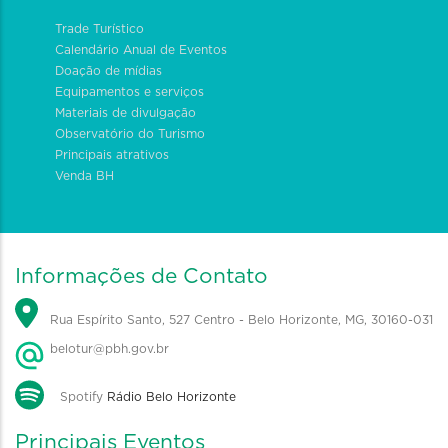
Trade Turístico
Calendário Anual de Eventos
Doação de mídias
Equipamentos e serviços
Materiais de divulgação
Observatório do Turismo
Principais atrativos
Venda BH
Informações de Contato
Rua Espírito Santo, 527 Centro - Belo Horizonte, MG, 30160-031
belotur@pbh.gov.br
Spotify
Rádio Belo Horizonte
Principais Eventos