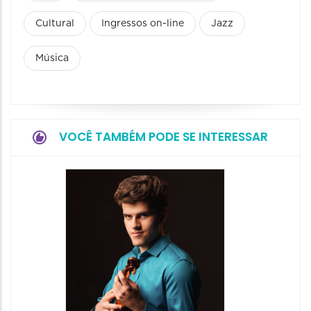
Cultural
Ingressos on-line
Jazz
Música
VOCÊ TAMBÉM PODE SE INTERESSAR
Show: 
Maurin
Projet
Dois"
07/08/20
07/08/202
21:00 às