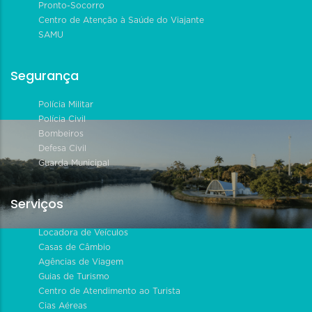
Pronto-Socorro
Centro de Atenção à Saúde do Viajante
SAMU
Segurança
Polícia Militar
Polícia Civil
Bombeiros
Defesa Civil
Guarda Municipal
Serviços
Locadora de Veículos
Casas de Câmbio
Agências de Viagem
Guias de Turismo
Centro de Atendimento ao Turista
Cias Aéreas