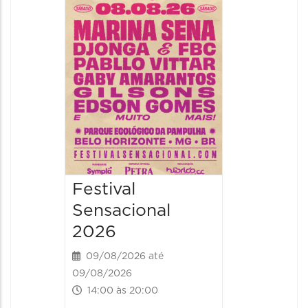
Handel
09/08/20
09/08/202
16:30 às 
Festival
Sensacional
2026
09/08/2026 até
09/08/2026
14:00 às 20:00