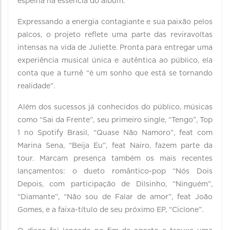
espelha na essência do álbum.
Expressando a energia contagiante e sua paixão pelos
palcos, o projeto reflete uma parte das reviravoltas
intensas na vida de Juliette. Pronta para entregar uma
experiência musical única e autêntica ao público, ela
conta que a turnê “é um sonho que está se tornando
realidade”.
Além dos sucessos já conhecidos do público, músicas
como “Sai da Frente”, seu primeiro single, “Tengo”, Top
1 no Spotify Brasil, “Quase Não Namoro”, feat com
Marina Sena, “Beija Eu”, feat Nairo, fazem parte da
tour. Marcam presença também os mais recentes
lançamentos: o dueto romântico-pop “Nós Dois
Depois, com participação de Dilsinho, “Ninguém”,
“Diamante”, “Não sou de Falar de amor”, feat João
Gomes, e a faixa-título de seu próximo EP, “Ciclone”.