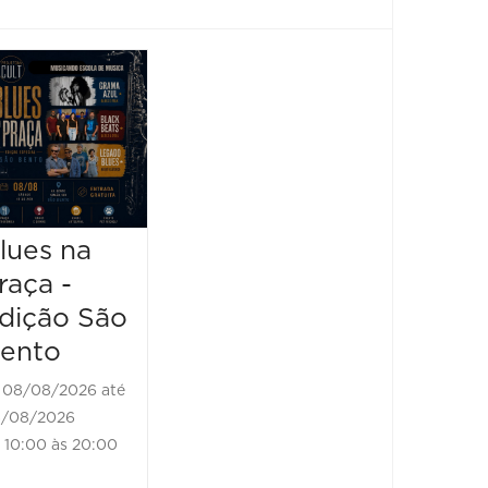
Horizonte
Festiv
Brass
Sensa
Festival -
2026
Black
08/08/2
Bones
08/08/20
13:00 à
Brass Band
lues na
raça -
08/08/2026 até
08/08/2026
dição São
11:00 às 18:00
ento
08/08/2026 até
/08/2026
10:00 às 20:00