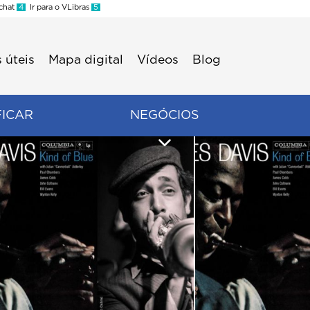
 chat
4
Ir para o VLibras
5
 úteis
Mapa digital
Vídeos
Blog
FICAR
NEGÓCIOS