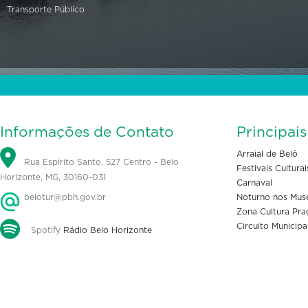
Transporte Público
Informações de Contato
Principai
Arraial de Belô
Rua Espírito Santo, 527 Centro - Belo
Festivais Culturai
Horizonte, MG, 30160-031
Carnaval
belotur@pbh.gov.br
Noturno nos Mus
Zona Cultura Pra
Circuito Municipa
Spotify
Rádio Belo Horizonte