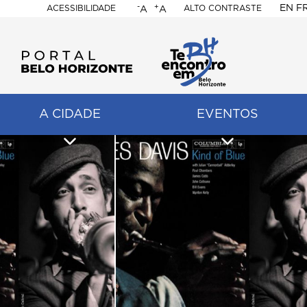
-
+
EN
F
ACESSIBILIDADE
ALTO CONTRASTE
A
A
PORTAL
BELO
HORIZONTE
A CIDADE
EVENTOS
ação
pal