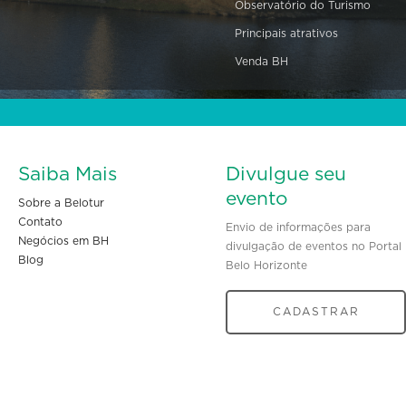
Observatório do Turismo
Principais atrativos
Venda BH
Saiba Mais
Divulgue seu
evento
Sobre a Belotur
Contato
Envio de informações para
Negócios em BH
divulgação de eventos no Portal
Blog
Belo Horizonte
CADASTRAR