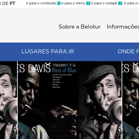
R
DE
PT
Ir para o conteúdo
1
Ir para o menu
2
Ir para o rodapé
3
Ir para o
ES
Sobre a Belotur
Informações
Menu
second
LUGARES PARA IR
ONDE 