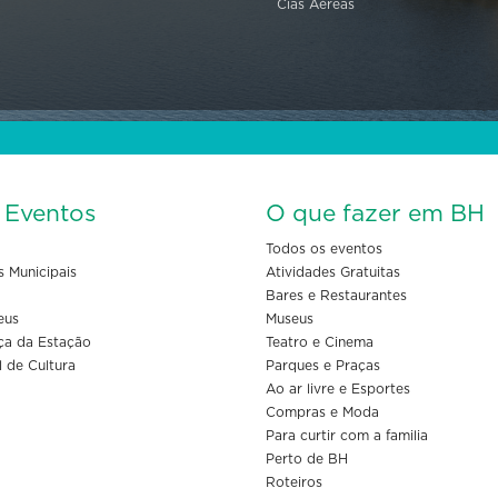
Cias Aéreas
s Eventos
O que fazer em BH
Todos os eventos
s Municipais
Atividades Gratuitas
Bares e Restaurantes
eus
Museus
ça da Estação
Teatro e Cinema
l de Cultura
Parques e Praças
Ao ar livre e Esportes
Compras e Moda
Para curtir com a familia
Perto de BH
Roteiros