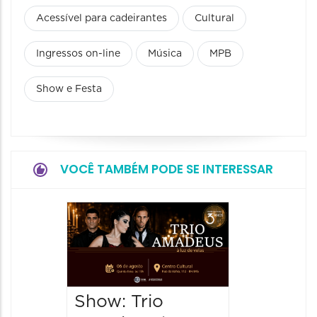
Acessível para cadeirantes
Cultural
Ingressos on-line
Música
MPB
Show e Festa
VOCÊ TAMBÉM PODE SE INTERESSAR
Espetá
“Cores
- Orqu
Chines
Show: Trio
Shang