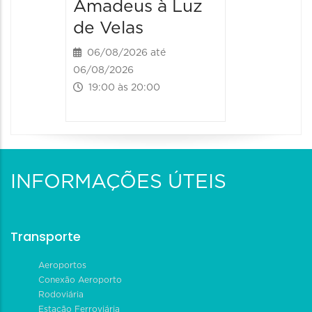
Amadeus à Luz
06/08/20
de Velas
06/08/202
20:00 às
06/08/2026 até
06/08/2026
19:00 às 20:00
INFORMAÇÕES ÚTEIS
Transporte
Aeroportos
Conexão Aeroporto
Rodoviária
Estação Ferroviária