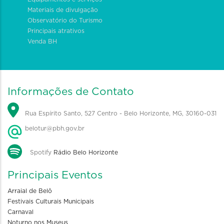
Materiais de divulgação
Observatório do Turismo
Principais atrativos
Venda BH
Informações de Contato
Rua Espírito Santo, 527 Centro - Belo Horizonte, MG, 30160-031
belotur@pbh.gov.br
Spotify
Rádio Belo Horizonte
Principais Eventos
Arraial de Belô
Festivais Culturais Municipais
Carnaval
Noturno nos Museus