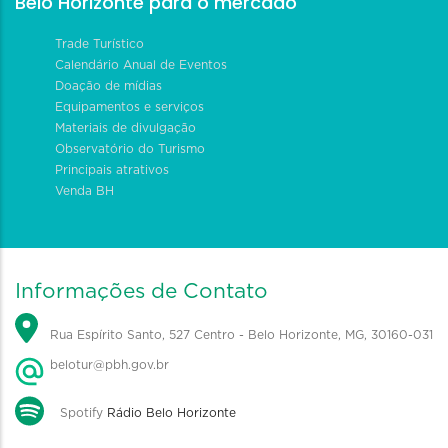
Belo Horizonte para o mercado
Trade Turístico
Calendário Anual de Eventos
Doação de mídias
Equipamentos e serviços
Materiais de divulgação
Observatório do Turismo
Principais atrativos
Venda BH
Informações de Contato
Rua Espírito Santo, 527 Centro - Belo Horizonte, MG, 30160-031
belotur@pbh.gov.br
Spotify
Rádio Belo Horizonte