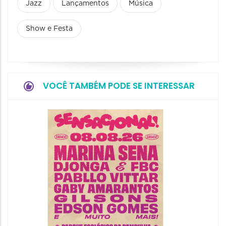
Jazz
Lançamentos
Música
Show e Festa
VOCÊ TAMBÉM PODE SE INTERESSAR
Show: 
Handel
09/08/20
09/08/202
16:30 às 