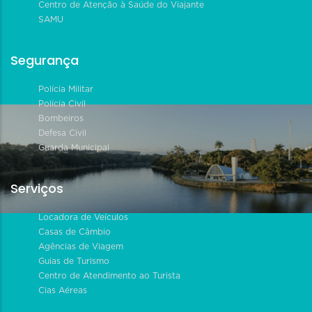
Centro de Atenção à Saúde do Viajante
SAMU
Segurança
Polícia Militar
Polícia Civil
Bombeiros
Defesa Civil
Guarda Municipal
Serviços
Locadora de Veículos
Casas de Câmbio
Agências de Viagem
Guias de Turismo
Centro de Atendimento ao Turista
Cias Aéreas