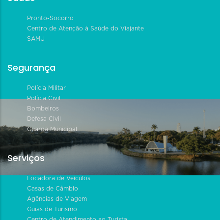
Pronto-Socorro
Centro de Atenção à Saúde do Viajante
SAMU
Segurança
Polícia Militar
Polícia Civil
Bombeiros
Defesa Civil
Guarda Municipal
Serviços
Locadora de Veículos
Casas de Câmbio
Agências de Viagem
Guias de Turismo
Centro de Atendimento ao Turista