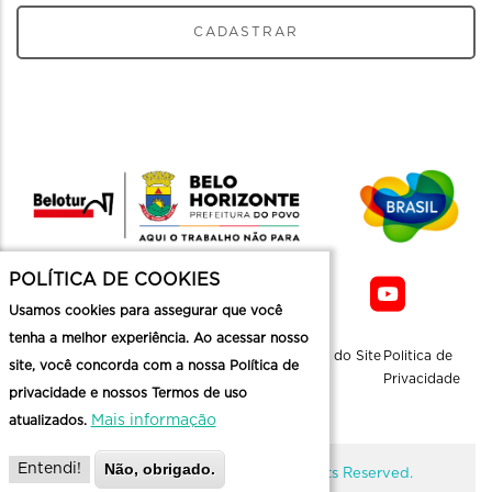
CADASTRAR
POLÍTICA DE COOKIES
Usamos cookies para assegurar que você
tenha a melhor experiência. Ao acessar nosso
Sobre a
Contato
Informaçoes
Mapa do Site
Politica de
site, você concorda com a nossa Política de
Belotur
Üteis
Privacidade
privacidade e nossos Termos de uso
Mais informação
atualizados.
Não, obrigado.
Entendi!
@ Copyright Belotur 2026. All Rights Reserved.