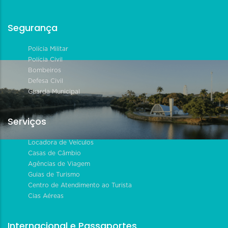
Segurança
Polícia Militar
Polícia Civil
Bombeiros
Defesa Civil
Guarda Municipal
Serviços
Locadora de Veículos
Casas de Câmbio
Agências de Viagem
Guias de Turismo
Centro de Atendimento ao Turista
Cias Aéreas
Internacional e Passaportes