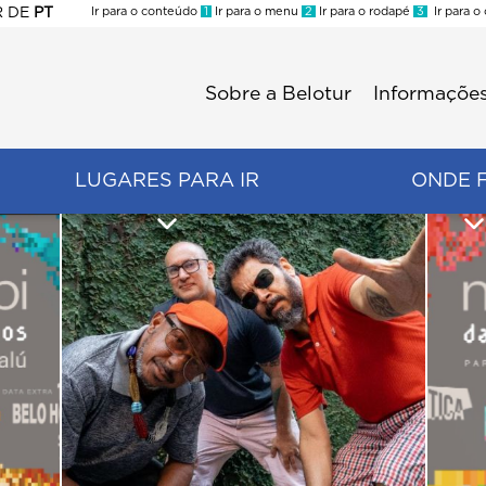
R
DE
PT
Ir para o conteúdo
1
Ir para o menu
2
Ir para o rodapé
3
Ir para o
ES
Sobre a Belotur
Informações
Menu
second
LUGARES PARA IR
ONDE 