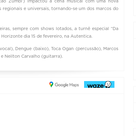
ação Zumbi’) impactou a cena musical com uma nova
s regionais e universais, tornando-se um dos marcos do
leiras, sempre com shows lotados, a turnê especial “Da
Horizonte dia 15 de fevereiro, na Autentica.
ocal), Dengue (baixo), Toca Ogan (percussão), Marcos
e Neilton Carvalho (guitarra).