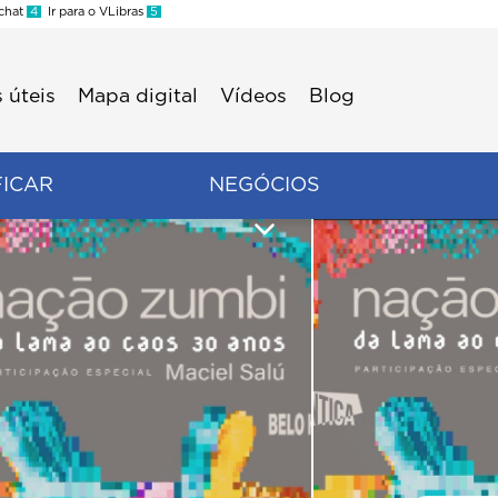
 chat
4
Ir para o VLibras
5
 úteis
Mapa digital
Vídeos
Blog
FICAR
NEGÓCIOS