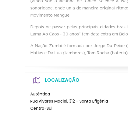
(ainda sob a alcunha de ‘Chico Science & N
sonoridade, onde unia de maneira original ritmo
Movimento Mangue.
Depois de passar pelas principais cidades brasi
Lama Ao Caos - 30 anos” tem data extra em Belo 
A Nação Zumbi é formada por Jorge Du Peixe (v
Matias e Da Lua (tambores), Tom Rocha (bateria) 
LOCALIZAÇÃO
Autêntica
Rua Álvares Maciel, 312 - Santa Efigênia
Centro-Sul