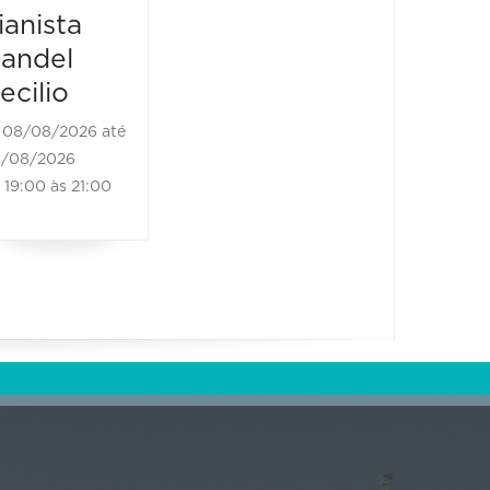
carreira
08/08/2
ianista
08/08/20
08/08/2026 até
andel
21:00 às
08/08/2026
ecilio
21:00 às 23:00
08/08/2026 até
/08/2026
19:00 às 21:00