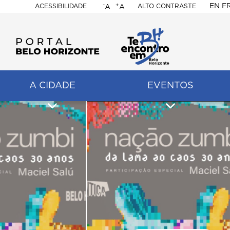
-
+
EN
F
ACESSIBILIDADE
ALTO CONTRASTE
A
A
PORTAL
BELO
HORIZONTE
A CIDADE
EVENTOS
ação
pal