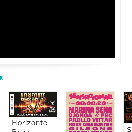
R
Horizonte
S