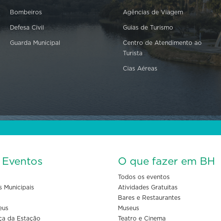
Bombeiros
Agências de Viagem
Defesa Civil
Guias de Turismo
Guarda Municipal
Centro de Atendimento ao
Turista
Cias Aéreas
s Eventos
O que fazer em BH
Todos os eventos
s Municipais
Atividades Gratuitas
Bares e Restaurantes
eus
Museus
ça da Estação
Teatro e Cinema