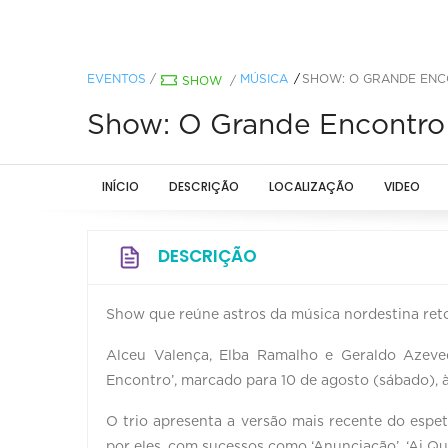
EVENTOS
/
MÚSICA
SHOW: O GRANDE EN
SHOW
/
Show: O Grande Encontro
INÍCIO
DESCRIÇÃO
LOCALIZAÇÃO
VIDEO
DESCRIÇÃO
Show que reúne astros da música nordestina ret
Alceu Valença, Elba Ramalho e Geraldo Aze
Encontro’, marcado para 10 de agosto (sábado), à
O trio apresenta a versão mais recente do espet
por eles, com sucessos como ‘Anunciação’, ‘Ai Que