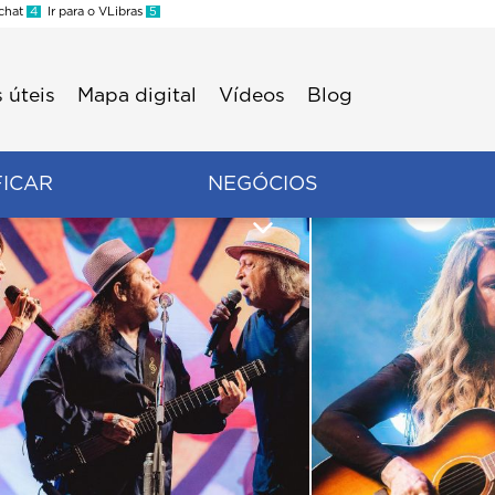
 chat
4
Ir para o VLibras
5
 úteis
Mapa digital
Vídeos
Blog
FICAR
NEGÓCIOS