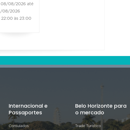
09/08/2
08/08/2026 até
09/08/20
/08/2026
16:30 às
22:00 às 23:00
Internacional e
Belo Horizonte para
Passaportes
o mercado
Consulados
Trade Turístico