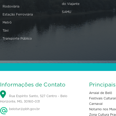
do Viajante
Rodoviária
SAMU
Estação Ferroviária
Metrô
Táxi
Transporte Público
Informações de Contato
Principai
Arraial de Belô
Rua Espírito Santo, 527 Centro - Belo
Festivais Culturai
Horizonte, MG, 30160-031
Carnaval
belotur@pbh.gov.br
Noturno nos Mus
Zona Cultura Pra