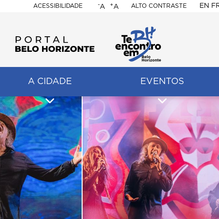
-
+
EN
F
ACESSIBILIDADE
ALTO CONTRASTE
A
A
PORTAL
BELO
HORIZONTE
A CIDADE
EVENTOS
ação
pal