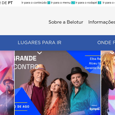
R
DE
PT
Ir para o conteúdo
1
Ir para o menu
2
Ir para o rodapé
3
Ir para o
ES
Sobre a Belotur
Informações
Menu
second
LUGARES PARA IR
ONDE 