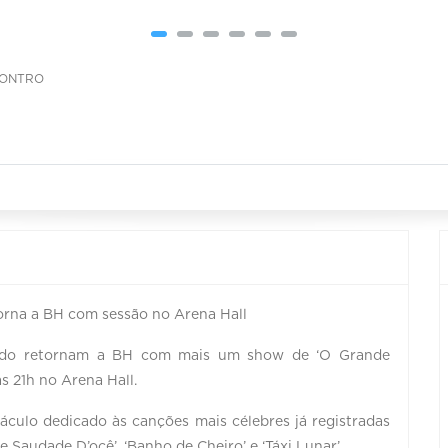
CONTRO
orna a BH com sessão no Arena Hall
vedo retornam a BH com mais um show de ‘O Grande
s 21h no Arena Hall.
áculo dedicado às canções mais célebres já registradas
 Saudade D’ocê’, ‘Banho de Cheiro’ e ‘Táxi Lunar’.