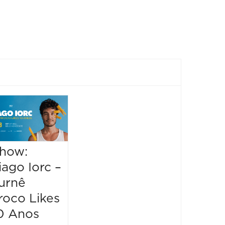
Festival
Sensacional
2026
how:
09/08/2026 até
Show:
iago Iorc –
09/08/2026
Pianis
14:00 às 20:00
urnê
Hande
roco Likes
Cecili
0 Anos