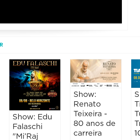
R
Show:
S
Renato
T
Teixeira -
T
Show: Edu
80 anos de
T
Falaschi
carreira
1
"Mi’Raj