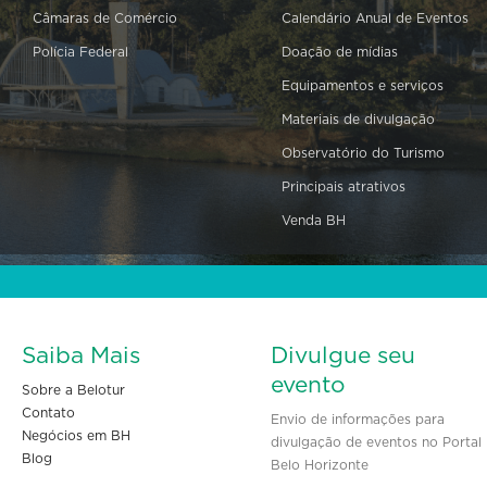
Câmaras de Comércio
Calendário Anual de Eventos
Polícia Federal
Doação de mídias
Equipamentos e serviços
Materiais de divulgação
Observatório do Turismo
Principais atrativos
Venda BH
Saiba Mais
Divulgue seu
evento
Sobre a Belotur
Contato
Envio de informações para
Negócios em BH
divulgação de eventos no Portal
Blog
Belo Horizonte