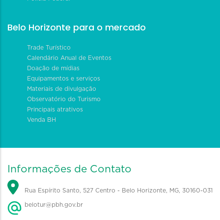
Belo Horizonte para o mercado
Trade Turístico
Calendário Anual de Eventos
Doação de mídias
Equipamentos e serviços
Materiais de divulgação
Observatório do Turismo
Principais atrativos
Venda BH
Informações de Contato
Rua Espírito Santo, 527 Centro - Belo Horizonte, MG, 30160-031
belotur@pbh.gov.br