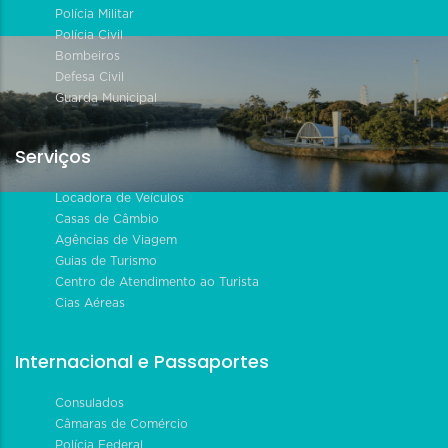
Polícia Militar
Polícia Civil
Bombeiros
Defesa Civil
Guarda Municipal
Serviços
Locadora de Veículos
Casas de Câmbio
Agências de Viagem
Guias de Turismo
Centro de Atendimento ao Turista
Cias Aéreas
Internacional e Passaportes
Consulados
Câmaras de Comércio
Polícia Federal