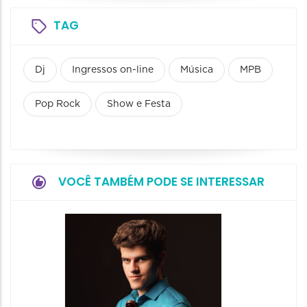
TAG
Dj
Ingressos on-line
Música
MPB
Pop Rock
Show e Festa
VOCÊ TAMBÉM PODE SE INTERESSAR
Show: 
- Canç
Históri
Encont