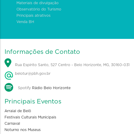
Materiais de divulgação
Observatório do Turismo
Principais atrativos
Venda BH
Informações de Contato
Rua Espírito Santo, 527 Centro - Belo Horizonte, MG, 30160-031
belotur@pbh.gov.br
Spotify
Rádio Belo Horizonte
Principais Eventos
Arraial de Belô
Festivais Culturais Municipais
Carnaval
Noturno nos Museus