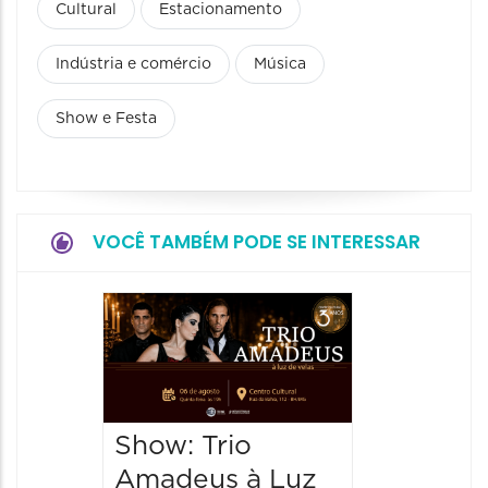
Cultural
Estacionamento
Indústria e comércio
Música
Show e Festa
VOCÊ TAMBÉM PODE SE INTERESSAR
Espetá
“Cores
- Orqu
Chines
Show: Trio
Shang
Amadeus à Luz