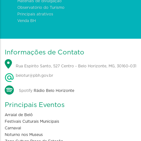
Materiais de divulgação
Observatório do Turismo
Principais atrativos
Venda BH
Informações de Contato
Rua Espírito Santo, 527 Centro - Belo Horizonte, MG, 30160-031
belotur@pbh.gov.br
Spotify
Rádio Belo Horizonte
Principais Eventos
Arraial de Belô
Festivais Culturais Municipais
Carnaval
Noturno nos Museus