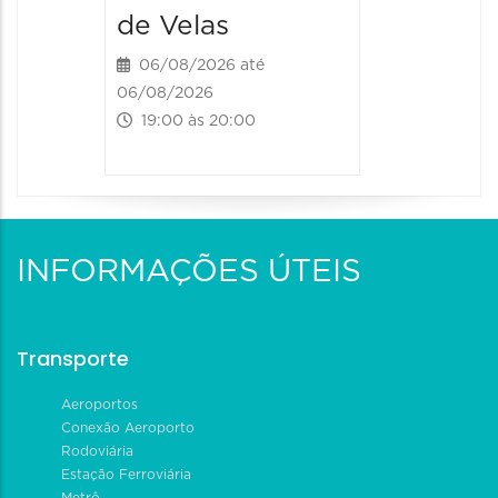
06/08/20
de Velas
06/08/202
20:00 às
06/08/2026 até
06/08/2026
19:00 às 20:00
INFORMAÇÕES ÚTEIS
Transporte
Aeroportos
Conexão Aeroporto
Rodoviária
Estação Ferroviária