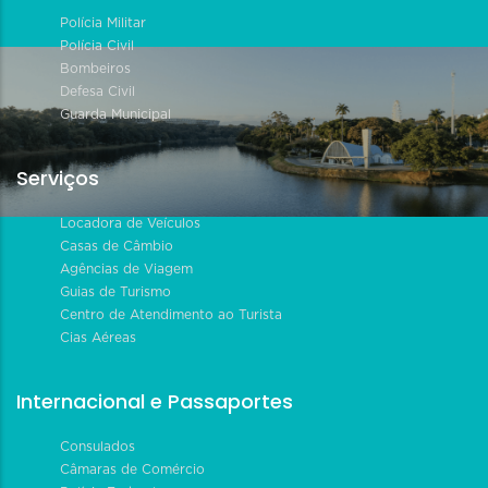
Polícia Militar
Polícia Civil
Bombeiros
Defesa Civil
Guarda Municipal
Serviços
Locadora de Veículos
Casas de Câmbio
Agências de Viagem
Guias de Turismo
Centro de Atendimento ao Turista
Cias Aéreas
Internacional e Passaportes
Consulados
Câmaras de Comércio