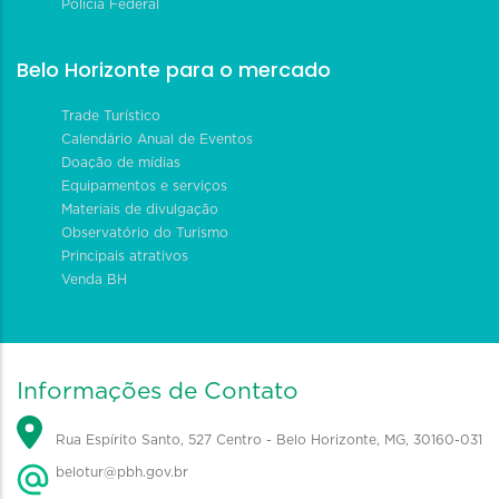
Polícia Federal
Belo Horizonte para o mercado
Trade Turístico
Calendário Anual de Eventos
Doação de mídias
Equipamentos e serviços
Materiais de divulgação
Observatório do Turismo
Principais atrativos
Venda BH
Informações de Contato
Rua Espírito Santo, 527 Centro - Belo Horizonte, MG, 30160-031
belotur@pbh.gov.br