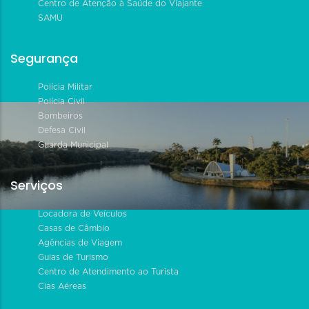
Centro de Atenção à Saúde do Viajante
SAMU
Segurança
Polícia Militar
Polícia Civil
Bombeiros
Defesa Civil
Guarda Municipal
Serviços
Locadora de Veículos
Casas de Câmbio
Agências de Viagem
Guias de Turismo
Centro de Atendimento ao Turista
Cias Aéreas