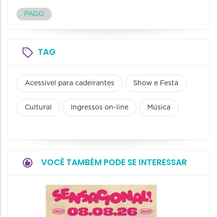
PAGO
TAG
Acessível para cadeirantes
Show e Festa
Cultural
Ingressos on-line
Música
VOCÊ TAMBÉM PODE SE INTERESSAR
Show: 
Handel