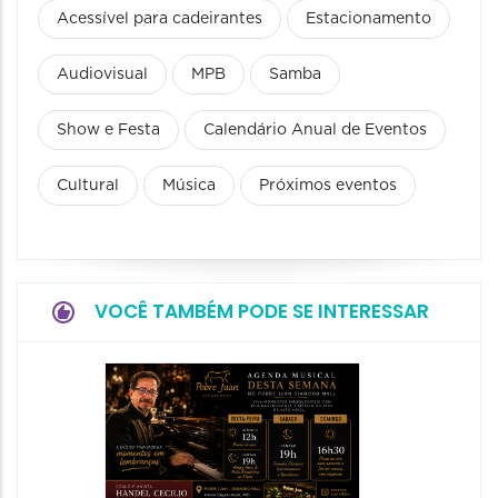
Acessível para cadeirantes
Estacionamento
Audiovisual
MPB
Samba
Show e Festa
Calendário Anual de Eventos
Cultural
Música
Próximos eventos
VOCÊ TAMBÉM PODE SE INTERESSAR
Show:
Teixeir
anos d
08/08/20