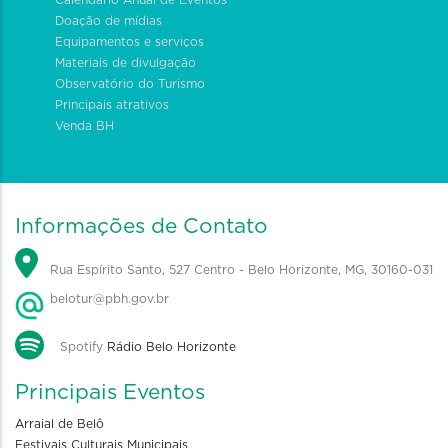
Doação de mídias
Equipamentos e serviços
Materiais de divulgação
Observatório do Turismo
Principais atrativos
Venda BH
Informações de Contato
Rua Espírito Santo, 527 Centro - Belo Horizonte, MG, 30160-031
belotur@pbh.gov.br
Spotify
Rádio Belo Horizonte
Principais Eventos
Arraial de Belô
Festivais Culturais Municipais