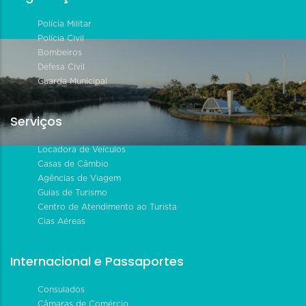
Polícia Militar
Polícia Civil
Bombeiros
Defesa Civil
Guarda Municipal
Serviços
Locadora de Veículos
Casas de Câmbio
Agências de Viagem
Guias de Turismo
Centro de Atendimento ao Turista
Cias Aéreas
Internacional e Passaportes
Consulados
Câmaras de Comércio