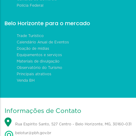
Polícia Federal
Belo Horizonte para o mercado
Trade Turístico
Calendário Anual de Eventos
Doação de mídias
Equipamentos e serviços
Materiais de divulgação
Observatório do Turismo
Principais atrativos
Venda BH
Informações de Contato
Rua Espírito Santo, 527 Centro - Belo Horizonte, MG, 30160-031
belotur@pbh.gov.br