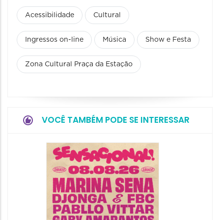
Acessibilidade
Cultural
Ingressos on-line
Música
Show e Festa
Zona Cultural Praça da Estação
VOCÊ TAMBÉM PODE SE INTERESSAR
Show: 
Handel
09/08/20
09/08/202
16:30 às 